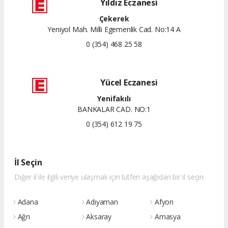
Yıldız Eczanesi
Çekerek
Yeniyol Mah. Milli Egemenlik Cad. No:14 A
0 (354) 468 25 58
Yücel Eczanesi
Yenifakılı
BANKALAR CAD. NO:1
0 (354) 612 19 75
İl Seçin
Diğer il ile ilgili veriye ulaşmak için lütfen aşağıdan bir il seçin
Adana
Adıyaman
Afyon
Ağrı
Aksaray
Amasya