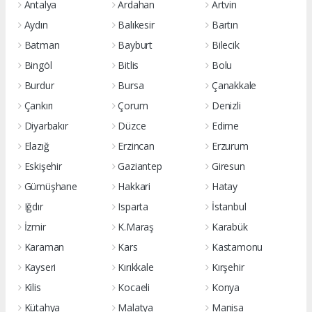
Antalya
Ardahan
Artvin
Aydın
Balıkesir
Bartın
Batman
Bayburt
Bilecik
Bingöl
Bitlis
Bolu
Burdur
Bursa
Çanakkale
Çankırı
Çorum
Denizli
Diyarbakır
Düzce
Edirne
Elazığ
Erzincan
Erzurum
Eskişehir
Gaziantep
Giresun
Gümüşhane
Hakkari
Hatay
Iğdır
Isparta
İstanbul
İzmir
K.Maraş
Karabük
Karaman
Kars
Kastamonu
Kayseri
Kırıkkale
Kırşehir
Kilis
Kocaeli
Konya
Kütahya
Malatya
Manisa