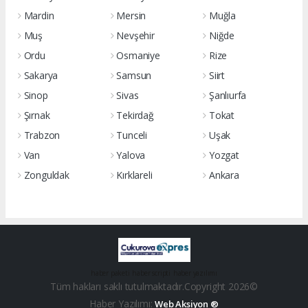
Mardin
Mersin
Muğla
Muş
Nevşehir
Niğde
Ordu
Osmaniye
Rize
Sakarya
Samsun
Siirt
Sinop
Sivas
Şanlıurfa
Şırnak
Tekirdağ
Tokat
Trabzon
Tunceli
Uşak
Van
Yalova
Yozgat
Zonguldak
Kırklareli
Ankara
haber paketi
haber scripti
haber yazılımı
Tüm hakları saklı tutulmaktadır.Copyright 2026©
Haber Yazılımı:
Web Aksiyon ®