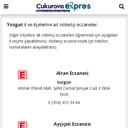
dini
islami
islami
chat
chat
sohbetler
Yozgat
il ve ilçelerine ait nöbetçi eczaneler.
Diğer il ilçelere ait nöbetçi eczaneleri öğrenmek için aşağıdan
il seçimi yapabilirsiniz. Nöbetçi eczene teyidi için telefon
numaralarını arayabilirsiniz.
Altan Eczanesi
Sorgun
Ahmet Efendi Mah. Şehit Cemal Şimşek Cad. E Blok
No:6
0 (354) 415 34 44
Ayçiçek Eczanesi