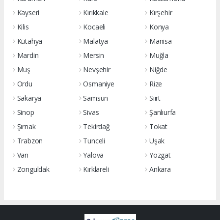
Kayseri
Kırıkkale
Kırşehir
Kilis
Kocaeli
Konya
Kütahya
Malatya
Manisa
Mardin
Mersin
Muğla
Muş
Nevşehir
Niğde
Ordu
Osmaniye
Rize
Sakarya
Samsun
Siirt
Sinop
Sivas
Şanlıurfa
Şırnak
Tekirdağ
Tokat
Trabzon
Tunceli
Uşak
Van
Yalova
Yozgat
Zonguldak
Kırklareli
Ankara