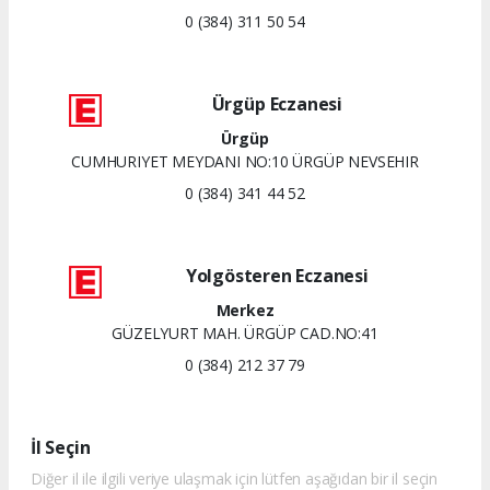
0 (384) 311 50 54
Ürgüp Eczanesi
Ürgüp
CUMHURIYET MEYDANI NO:10 ÜRGÜP NEVSEHIR
0 (384) 341 44 52
Yolgösteren Eczanesi
Merkez
GÜZELYURT MAH. ÜRGÜP CAD.NO:41
0 (384) 212 37 79
İl Seçin
Diğer il ile ilgili veriye ulaşmak için lütfen aşağıdan bir il seçin