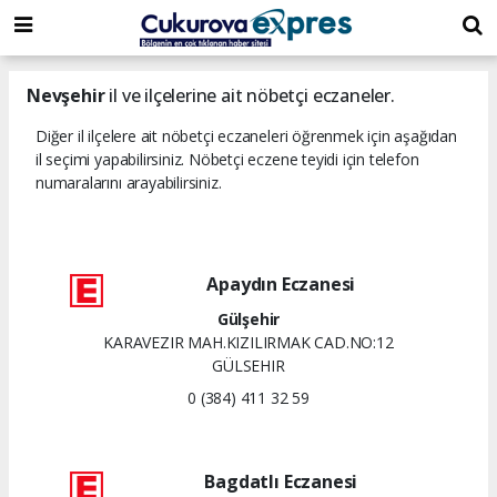
dini
islami
islami
chat
chat
sohbetler
Nevşehir
il ve ilçelerine ait nöbetçi eczaneler.
Diğer il ilçelere ait nöbetçi eczaneleri öğrenmek için aşağıdan
il seçimi yapabilirsiniz. Nöbetçi eczene teyidi için telefon
numaralarını arayabilirsiniz.
Apaydın Eczanesi
Gülşehir
KARAVEZIR MAH.KIZILIRMAK CAD.NO:12
GÜLSEHIR
0 (384) 411 32 59
Bagdatlı Eczanesi