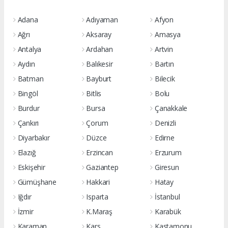
Adana
Adıyaman
Afyon
Ağrı
Aksaray
Amasya
Antalya
Ardahan
Artvin
Aydın
Balıkesir
Bartın
Batman
Bayburt
Bilecik
Bingöl
Bitlis
Bolu
Burdur
Bursa
Çanakkale
Çankırı
Çorum
Denizli
Diyarbakır
Düzce
Edirne
Elazığ
Erzincan
Erzurum
Eskişehir
Gaziantep
Giresun
Gümüşhane
Hakkari
Hatay
Iğdır
Isparta
İstanbul
İzmir
K.Maraş
Karabük
Karaman
Kars
Kastamonu