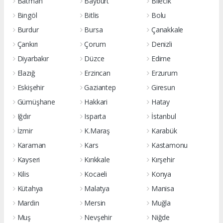
Batman
Bayburt
Bilecik
Bingöl
Bitlis
Bolu
Burdur
Bursa
Çanakkale
Çankırı
Çorum
Denizli
Diyarbakır
Düzce
Edirne
Elazığ
Erzincan
Erzurum
Eskişehir
Gaziantep
Giresun
Gümüşhane
Hakkari
Hatay
Iğdır
Isparta
İstanbul
İzmir
K.Maraş
Karabük
Karaman
Kars
Kastamonu
Kayseri
Kırıkkale
Kırşehir
Kilis
Kocaeli
Konya
Kütahya
Malatya
Manisa
Mardin
Mersin
Muğla
Muş
Nevşehir
Niğde