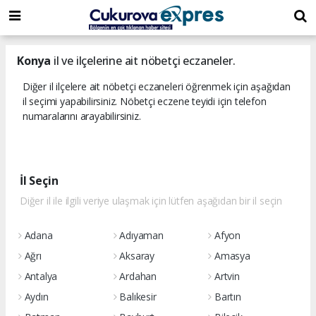
dini
islami
islami
chat
chat
sohbetler
Konya
il ve ilçelerine ait nöbetçi eczaneler.
Diğer il ilçelere ait nöbetçi eczaneleri öğrenmek için aşağıdan
il seçimi yapabilirsiniz. Nöbetçi eczene teyidi için telefon
numaralarını arayabilirsiniz.
İl Seçin
Diğer il ile ilgili veriye ulaşmak için lütfen aşağıdan bir il seçin
Adana
Adıyaman
Afyon
Ağrı
Aksaray
Amasya
Antalya
Ardahan
Artvin
Aydın
Balıkesir
Bartın