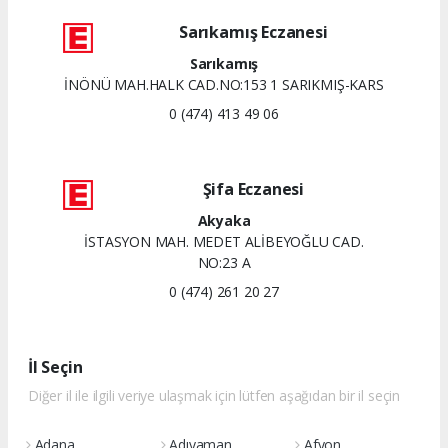
Sarıkamış Eczanesi
Sarıkamış
İNÖNÜ MAH.HALK CAD.NO:153 1 SARIKMIŞ-KARS
0 (474) 413 49 06
Şifa Eczanesi
Akyaka
İSTASYON MAH. MEDET ALİBEYOĞLU CAD.
NO:23 A
0 (474) 261 20 27
İl Seçin
Diğer il ile ilgili veriye ulaşmak için lütfen aşağıdan bir il seçin
Adana
Adıyaman
Afyon