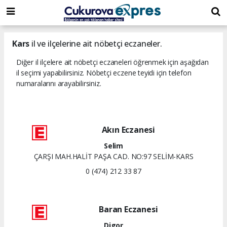
dini
islami
islami
chat
chat
sohbetler
Kars
il ve ilçelerine ait nöbetçi eczaneler.
Diğer il ilçelere ait nöbetçi eczaneleri öğrenmek için aşağıdan
il seçimi yapabilirsiniz. Nöbetçi eczene teyidi için telefon
numaralarını arayabilirsiniz.
Akın Eczanesi
Selim
ÇARŞI MAH.HALİT PAŞA CAD. NO:97 SELİM-KARS
0 (474) 212 33 87
Baran Eczanesi
Digor