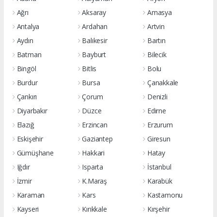
Ağrı
Aksaray
Amasya
Antalya
Ardahan
Artvin
Aydın
Balıkesir
Bartın
Batman
Bayburt
Bilecik
Bingöl
Bitlis
Bolu
Burdur
Bursa
Çanakkale
Çankırı
Çorum
Denizli
Diyarbakır
Düzce
Edirne
Elazığ
Erzincan
Erzurum
Eskişehir
Gaziantep
Giresun
Gümüşhane
Hakkari
Hatay
Iğdır
Isparta
İstanbul
İzmir
K.Maraş
Karabük
Karaman
Kars
Kastamonu
Kayseri
Kırıkkale
Kırşehir