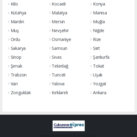
Kilis
Kocaeli
Konya
Kütahya
Malatya
Manisa
Mardin
Mersin
Muğla
Muş
Nevşehir
Niğde
Ordu
Osmaniye
Rize
Sakarya
Samsun
Siirt
Sinop
Sivas
Şanlıurfa
Şırnak
Tekirdağ
Tokat
Trabzon
Tunceli
Uşak
Van
Yalova
Yozgat
Zonguldak
Kırklareli
Ankara
haber paketi
haber scripti
haber yazılımı