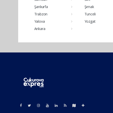
Şanlıurfa
Şırnak
Trabzon
Tunceli
Yalova
Yozgat
Ankara
Pro-0.126