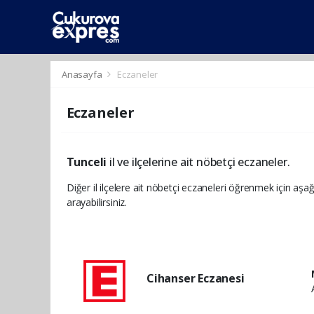
dini
islami
islami
chat
chat
sohbetler
Anasayfa
Eczaneler
Eczaneler
Tunceli
il ve ilçelerine ait nöbetçi eczaneler.
Diğer il ilçelere ait nöbetçi eczaneleri öğrenmek için aşağ
arayabilirsiniz.
Cihanser Eczanesi