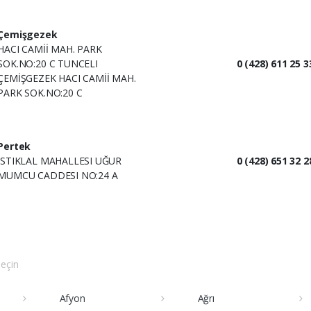
Çemişgezek
HACI CAMİİ MAH. PARK
SOK.NO:20 C TUNCELI
0 (428) 611 25 3
ÇEMİŞGEZEK HACI CAMİİ MAH.
PARK SOK.NO:20 C
Pertek
ISTIKLAL MAHALLESI UĞUR
0 (428) 651 32 2
MUMCU CADDESI NO:24 A
seçin
Afyon
Ağrı