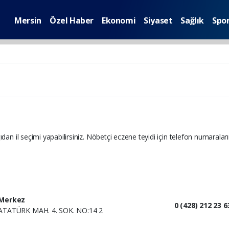
Mersin
Özel Haber
Ekonomi
Siyaset
Sağlık
Spo
ıdan il seçimi yapabilirsiniz. Nöbetçi eczene teyidi için telefon numaraları
Merkez
0 (428) 212 23 6
ATATÜRK MAH. 4. SOK. NO:14 2