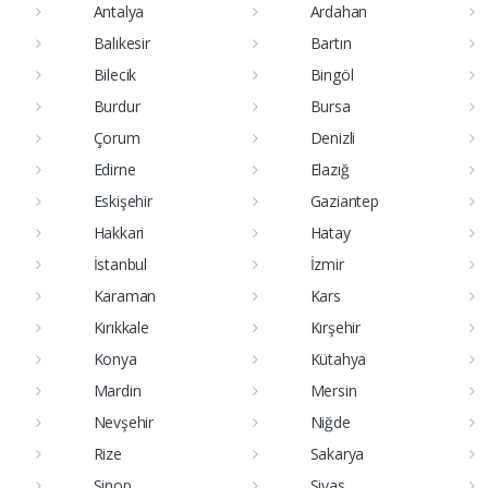
Antalya
Ardahan
Balıkesir
Bartın
Bilecik
Bingöl
Burdur
Bursa
Çorum
Denizli
Edirne
Elazığ
Eskişehir
Gaziantep
Hakkari
Hatay
İstanbul
İzmir
Karaman
Kars
Kırıkkale
Kırşehir
Konya
Kütahya
Mardin
Mersin
Nevşehir
Niğde
Rize
Sakarya
Sinop
Sivas