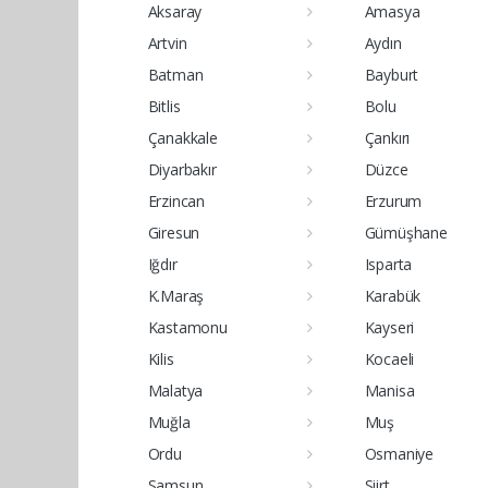
Aksaray
Amasya
Artvin
Aydın
Batman
Bayburt
Bitlis
Bolu
Çanakkale
Çankırı
Diyarbakır
Düzce
Erzincan
Erzurum
Giresun
Gümüşhane
Iğdır
Isparta
K.Maraş
Karabük
Kastamonu
Kayseri
Kilis
Kocaeli
Malatya
Manisa
Muğla
Muş
Ordu
Osmaniye
Samsun
Siirt