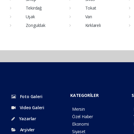
Tekirdağ
Tokat
Uşak
Van
Zonguldak
Kırklareli
KATEGORİLER
S
Foto Galeri
Video Galeri
Mersin
Özel Haber
Yazarlar
Ekonomi
Arşivler
Siyaset