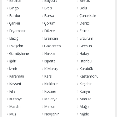
Batman
Bayburt
Bilecik
Bingöl
Bitlis
Bolu
Burdur
Bursa
Çanakkale
Çankırı
Çorum
Denizli
Diyarbakır
Düzce
Edirne
Elazığ
Erzincan
Erzurum
Eskişehir
Gaziantep
Giresun
Gümüşhane
Hakkari
Hatay
Iğdır
Isparta
İstanbul
İzmir
K.Maraş
Karabük
Karaman
Kars
Kastamonu
Kayseri
Kırıkkale
Kırşehir
Kilis
Kocaeli
Konya
Kütahya
Malatya
Manisa
Mardin
Mersin
Muğla
Muş
Nevşehir
Niğde