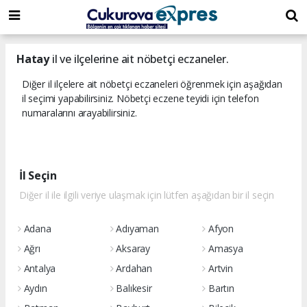
dini
islami
islami
chat
chat
sohbetler
Hatay
il ve ilçelerine ait nöbetçi eczaneler.
Diğer il ilçelere ait nöbetçi eczaneleri öğrenmek için aşağıdan
il seçimi yapabilirsiniz. Nöbetçi eczene teyidi için telefon
numaralarını arayabilirsiniz.
İl Seçin
Diğer il ile ilgili veriye ulaşmak için lütfen aşağıdan bir il seçin
Adana
Adıyaman
Afyon
Ağrı
Aksaray
Amasya
Antalya
Ardahan
Artvin
Aydın
Balıkesir
Bartın