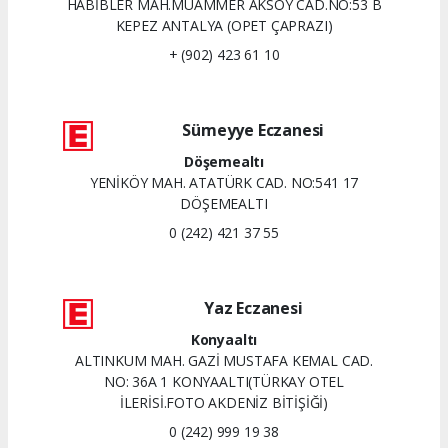
HABİBLER MAH.MUAMMER AKSOY CAD.NO:53 B
KEPEZ ANTALYA (OPET ÇAPRAZI)
+ (902) 423 61 10
Sümeyye Eczanesi
Döşemealtı
YENİKÖY MAH. ATATÜRK CAD. NO:541 17
DÖŞEMEALTI
0 (242) 421 37 55
Yaz Eczanesi
Konyaaltı
ALTINKUM MAH. GAZİ MUSTAFA KEMAL CAD.
NO: 36A 1 KONYAALTI(TÜRKAY OTEL
İLERİSİ.FOTO AKDENİZ BİTİŞİĞİ)
0 (242) 999 19 38