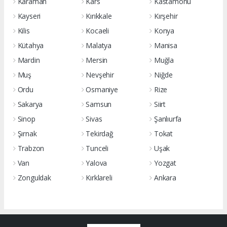
Karaman
Kars
Kastamonu
Kayseri
Kırıkkale
Kırşehir
Kilis
Kocaeli
Konya
Kütahya
Malatya
Manisa
Mardin
Mersin
Muğla
Muş
Nevşehir
Niğde
Ordu
Osmaniye
Rize
Sakarya
Samsun
Siirt
Sinop
Sivas
Şanlıurfa
Şırnak
Tekirdağ
Tokat
Trabzon
Tunceli
Uşak
Van
Yalova
Yozgat
Zonguldak
Kırklareli
Ankara