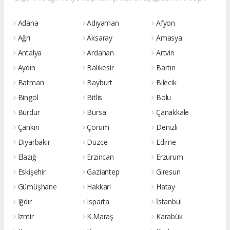
Adana
Adıyaman
Afyon
Ağrı
Aksaray
Amasya
Antalya
Ardahan
Artvin
Aydın
Balıkesir
Bartın
Batman
Bayburt
Bilecik
Bingöl
Bitlis
Bolu
Burdur
Bursa
Çanakkale
Çankırı
Çorum
Denizli
Diyarbakır
Düzce
Edirne
Elazığ
Erzincan
Erzurum
Eskişehir
Gaziantep
Giresun
Gümüşhane
Hakkari
Hatay
Iğdır
Isparta
İstanbul
İzmir
K.Maraş
Karabük