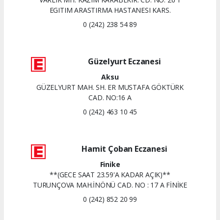
EGITIM ARASTIRMA HASTANESI KARS.
0 (242) 238 54 89
Güzelyurt Eczanesi
Aksu
GÜZELYURT MAH. SH. ER MUSTAFA GÖKTÜRK
CAD. NO:16 A
0 (242) 463 10 45
Hamit Çoban Eczanesi
Finike
**(GECE SAAT 23.59'A KADAR AÇIK)**
TURUNÇOVA MAH.İNÖNÜ CAD. NO : 17 A FİNİKE
0 (242) 852 20 99