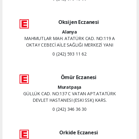
Oksijen Eczanesi
Alanya
MAHMUTLAR MAH. ATATÜRK CAD. NO:119 A
OKTAY CEBECİ AİLE SAĞLIĞI MERKEZİ YANI
0 (242) 593 11 62
Ömür Eczanesi
Muratpaşa
GÜLLÜK CAD. NO:137 C VATAN APT.ATATÜRK
DEVLET HASTANESI (ESKI SSK) KARS.
0 (242) 346 36 30
Orkide Eczanesi