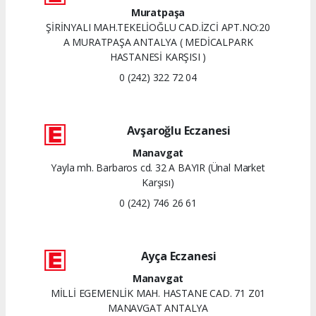
Muratpaşa
ŞİRİNYALI MAH.TEKELİOĞLU CAD.İZCİ APT.NO:20
A MURATPAŞA ANTALYA ( MEDİCALPARK
HASTANESİ KARŞISI )
0 (242) 322 72 04
Avşaroğlu Eczanesi
Manavgat
Yayla mh. Barbaros cd. 32 A BAYIR (Ünal Market
Karşısı)
0 (242) 746 26 61
Ayça Eczanesi
Manavgat
MİLLİ EGEMENLİK MAH. HASTANE CAD. 71 Z01
MANAVGAT ANTALYA