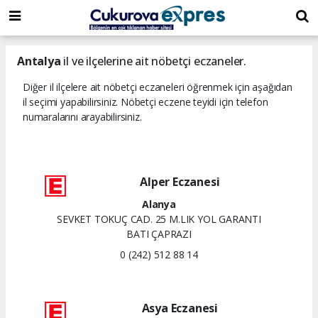
dini
islami
islami
chat
chat
sohbetler
Antalya
il ve ilçelerine ait nöbetçi eczaneler.
Diğer il ilçelere ait nöbetçi eczaneleri öğrenmek için aşağıdan
il seçimi yapabilirsiniz. Nöbetçi eczene teyidi için telefon
numaralarını arayabilirsiniz.
Alper Eczanesi
Alanya
SEVKET TOKUÇ CAD. 25 M.LIK YOL GARANTI
BATI ÇAPRAZI
0 (242) 512 88 14
Asya Eczanesi