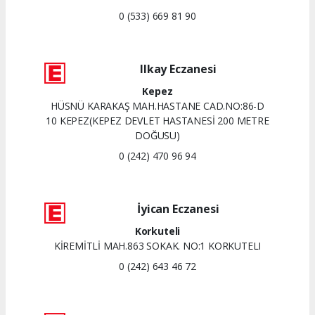
0 (533) 669 81 90
Ilkay Eczanesi
Kepez
HÜSNÜ KARAKAŞ MAH.HASTANE CAD.NO:86-D
10 KEPEZ(KEPEZ DEVLET HASTANESİ 200 METRE
DOĞUSU)
0 (242) 470 96 94
İyican Eczanesi
Korkuteli
KİREMİTLİ MAH.863 SOKAK. NO:1 KORKUTELI
0 (242) 643 46 72