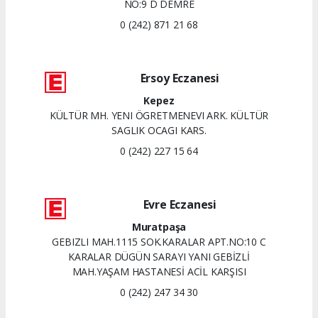
NO:9 D DEMRE
0 (242) 871 21 68
Ersoy Eczanesi
Kepez
KÜLTÜR MH. YENI ÖGRETMENEVI ARK. KÜLTÜR
SAGLIK OCAGI KARS.
0 (242) 227 15 64
Evre Eczanesi
Muratpaşa
GEBIZLI MAH.1115 SOK.KARALAR APT.NO:10 C
KARALAR DÜGÜN SARAYI YANI GEBİZLİ
MAH.YAŞAM HASTANESİ ACİL KARŞISI
0 (242) 247 34 30