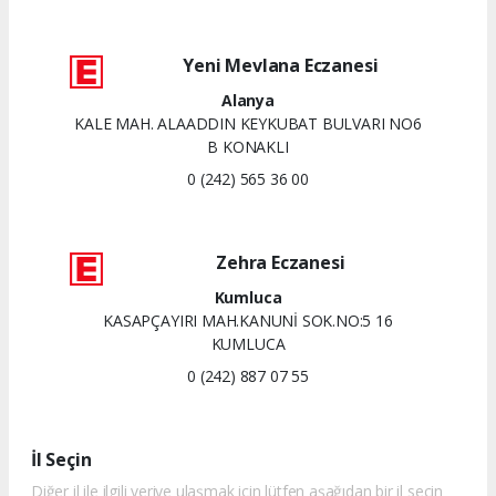
Yeni Mevlana Eczanesi
Alanya
KALE MAH. ALAADDIN KEYKUBAT BULVARI NO6
B KONAKLI
0 (242) 565 36 00
Zehra Eczanesi
Kumluca
KASAPÇAYIRI MAH.KANUNİ SOK.NO:5 16
KUMLUCA
0 (242) 887 07 55
İl Seçin
Diğer il ile ilgili veriye ulaşmak için lütfen aşağıdan bir il seçin