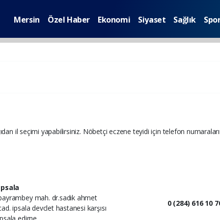
Mersin
Özel Haber
Ekonomi
Siyaset
Sağlık
Spo
ıdan il seçimi yapabilirsiniz. Nöbetçi eczene teyidi için telefon numaraları
İpsala
bayrambey mah. dr.sadık ahmet
0 (284) 616 10 7
cad. ipsala devclet hastanesi karşısı
ipsala edirne