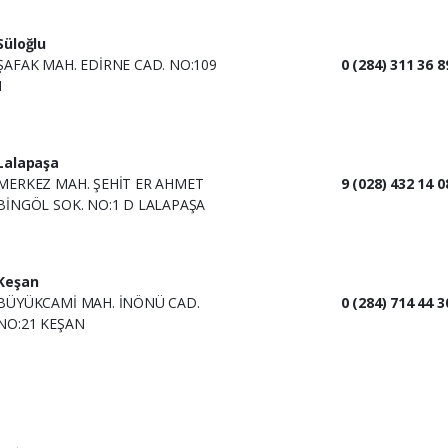
Süloğlu
ŞAFAK MAH. EDİRNE CAD. NO:109
0 (284) 311 36 8
1
Lalapaşa
MERKEZ MAH. ŞEHİT ER AHMET
9 (028) 432 14 0
BİNGÖL SOK. NO:1 D LALAPAŞA
Keşan
BÜYÜKCAMİ MAH. İNÖNÜ CAD.
0 (284) 714 44 3
NO:21 KEŞAN