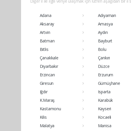
Diğer il ile ilgili veriye ulaşmak için lütfen aşağıdan bir il 
Adana
Adıyaman
Aksaray
Amasya
Artvin
Aydın
Batman
Bayburt
Bitlis
Bolu
Çanakkale
Çankırı
Diyarbakır
Düzce
Erzincan
Erzurum
Giresun
Gümüşhane
Iğdır
Isparta
K.Maraş
Karabük
Kastamonu
Kayseri
Kilis
Kocaeli
Malatya
Manisa