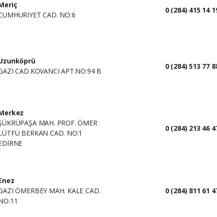
Meriç
0 (284) 415 14 1
CUMHURIYET CAD. NO:6
Uzunköprü
0 (284) 513 77 8
GAZI CAD.KOVANCI APT.NO:94 B
Merkez
ŞÜKRÜPAŞA MAH. PROF. ÖMER
0 (284) 213 46 4
LÜTFÜ BERKAN CAD. NO:1
EDİRNE
Enez
GAZI ÖMERBEY MAH. KALE CAD.
0 (284) 811 61 4
NO:11