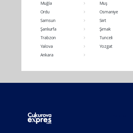
Muğla
Muş
Ordu
Osmaniye
Samsun
Siirt
Şanlıurfa
Şırnak
Trabzon
Tunceli
Yalova
Yozgat
Ankara
Pro-0.166