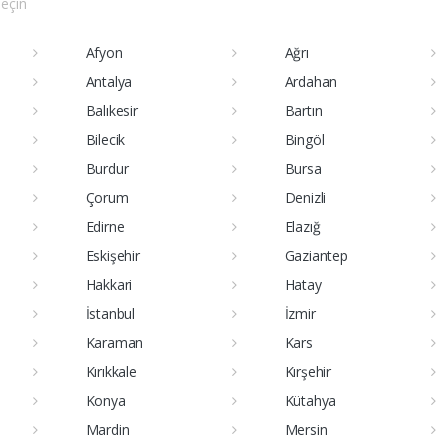
seçin
Afyon
Ağrı
Antalya
Ardahan
Balıkesir
Bartın
Bilecik
Bingöl
Burdur
Bursa
Çorum
Denizli
Edirne
Elazığ
Eskişehir
Gaziantep
Hakkari
Hatay
İstanbul
İzmir
Karaman
Kars
Kırıkkale
Kırşehir
Konya
Kütahya
Mardin
Mersin