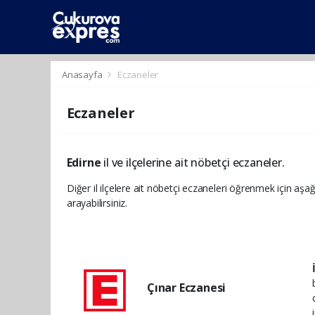
dini
islami
islami
chat
chat
sohbetler
Anasayfa
Eczaneler
Eczaneler
Edirne
il ve ilçelerine ait nöbetçi eczaneler.
Diğer il ilçelere ait nöbetçi eczaneleri öğrenmek için aşağ
arayabilirsiniz.
Çınar Eczanesi