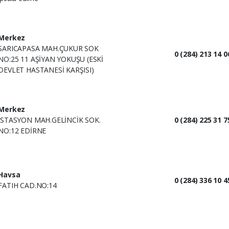
Merkez
SARICAPASA MAH.ÇUKUR SOK
0 (284) 213 14 0
NO:25 11 AŞİYAN YOKUŞU (ESKİ
DEVLET HASTANESİ KARŞISI)
Merkez
İSTASYON MAH.GELİNCİK SOK.
0 (284) 225 31 7
NO:12 EDİRNE
Havsa
0 (284) 336 10 4
FATIH CAD.NO:14