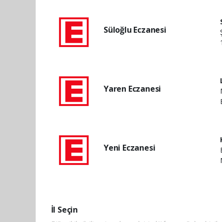
Süloğlu Eczanesi
Yaren Eczanesi
Yeni Eczanesi
İl Seçin