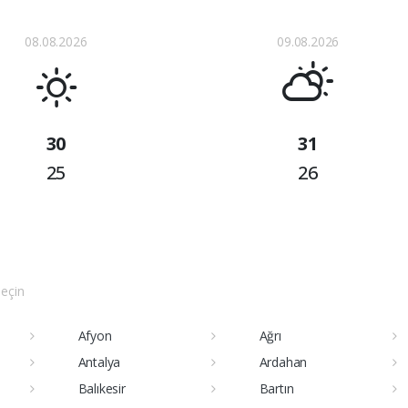
08.08.2026
09.08.2026
30
31
25
26
seçin
Afyon
Ağrı
Antalya
Ardahan
Balıkesir
Bartın