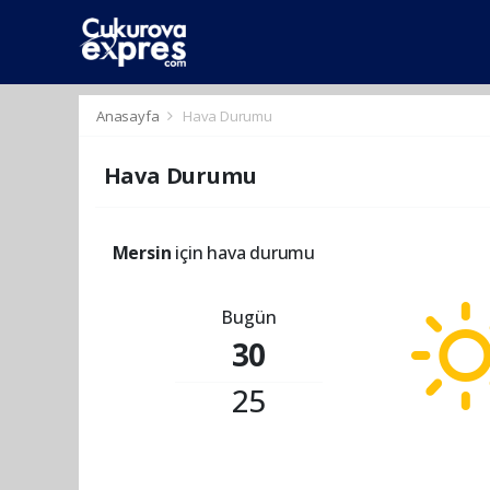
dini
islami
islami
chat
chat
sohbetler
Anasayfa
Hava Durumu
Hava Durumu
Mersin
için hava durumu
Bugün
30
25