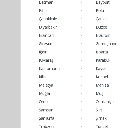
Batman
Bayburt
Bitlis
Bolu
Çanakkale
Çankırı
Diyarbakır
Düzce
Erzincan
Erzurum
Giresun
Gümüşhane
Iğdır
Isparta
K.Maraş
Karabük
Kastamonu
Kayseri
Kilis
Kocaeli
Malatya
Manisa
Muğla
Muş
Ordu
Osmaniye
Samsun
Siirt
Şanlıurfa
Şırnak
Trabzon
Tunceli