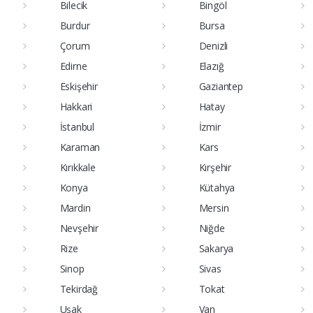
Bilecik
Bingöl
Burdur
Bursa
Çorum
Denizli
Edirne
Elazığ
Eskişehir
Gaziantep
Hakkari
Hatay
İstanbul
İzmir
Karaman
Kars
Kırıkkale
Kırşehir
Konya
Kütahya
Mardin
Mersin
Nevşehir
Niğde
Rize
Sakarya
Sinop
Sivas
Tekirdağ
Tokat
Uşak
Van