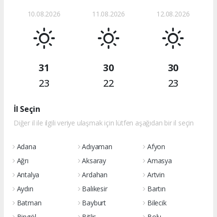
10.08.2026
11.08.2026
12.08.2026
31
30
30
23
22
23
İl Seçin
Diğer il ile ilgili veriye ulaşmak için lütfen aşağıdan bir il seçin
Adana
Adıyaman
Afyon
Ağrı
Aksaray
Amasya
Antalya
Ardahan
Artvin
Aydın
Balıkesir
Bartın
Batman
Bayburt
Bilecik
Bingöl
Bitlis
Bolu