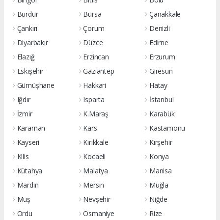
Burdur
Bursa
Çanakkale
Çankırı
Çorum
Denizli
Diyarbakır
Düzce
Edirne
Elazığ
Erzincan
Erzurum
Eskişehir
Gaziantep
Giresun
Gümüşhane
Hakkari
Hatay
Iğdır
Isparta
İstanbul
İzmir
K.Maraş
Karabük
Karaman
Kars
Kastamonu
Kayseri
Kırıkkale
Kırşehir
Kilis
Kocaeli
Konya
Kütahya
Malatya
Manisa
Mardin
Mersin
Muğla
Muş
Nevşehir
Niğde
Ordu
Osmaniye
Rize