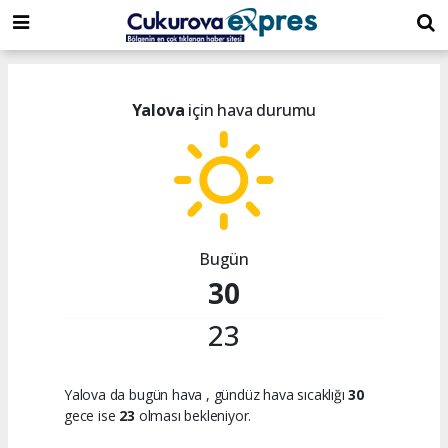
dini
islami
islami
chat
chat
sohbetler
Yalova
için hava durumu
Bugün
30
23
Yalova da bugün hava
, gündüz hava sıcaklığı
30
gece ise
23
olması bekleniyor.