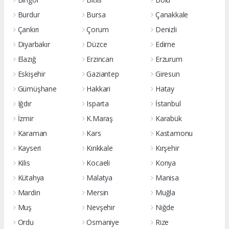
Burdur
Bursa
Çanakkale
Çankırı
Çorum
Denizli
Diyarbakır
Düzce
Edirne
Elazığ
Erzincan
Erzurum
Eskişehir
Gaziantep
Giresun
Gümüşhane
Hakkari
Hatay
Iğdır
Isparta
İstanbul
İzmir
K.Maraş
Karabük
Karaman
Kars
Kastamonu
Kayseri
Kırıkkale
Kırşehir
Kilis
Kocaeli
Konya
Kütahya
Malatya
Manisa
Mardin
Mersin
Muğla
Muş
Nevşehir
Niğde
Ordu
Osmaniye
Rize