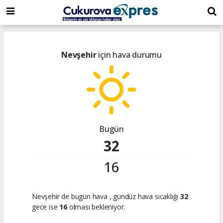
dini
islami
islami
chat
chat
sohbetler
Nevşehir
için hava durumu
Bugün
32
16
Nevşehir de bugün hava
, gündüz hava sıcaklığı
32
gece ise
16
olması bekleniyor.