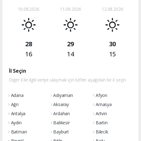
10.08.2026
11.08.2026
12.08.2026
28
29
30
16
14
15
İl Seçin
Diğer il ile ilgili veriye ulaşmak için lütfen aşağıdan bir il seçin
Adana
Adıyaman
Afyon
Ağrı
Aksaray
Amasya
Antalya
Ardahan
Artvin
Aydın
Balıkesir
Bartın
Batman
Bayburt
Bilecik
Bingöl
Bitlis
Bolu