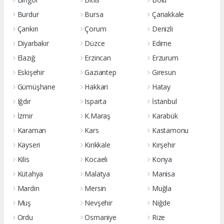
Burdur
Bursa
Çanakkale
Çankırı
Çorum
Denizli
Diyarbakır
Düzce
Edirne
Elazığ
Erzincan
Erzurum
Eskişehir
Gaziantep
Giresun
Gümüşhane
Hakkari
Hatay
Iğdır
Isparta
İstanbul
İzmir
K.Maraş
Karabük
Karaman
Kars
Kastamonu
Kayseri
Kırıkkale
Kırşehir
Kilis
Kocaeli
Konya
Kütahya
Malatya
Manisa
Mardin
Mersin
Muğla
Muş
Nevşehir
Niğde
Ordu
Osmaniye
Rize