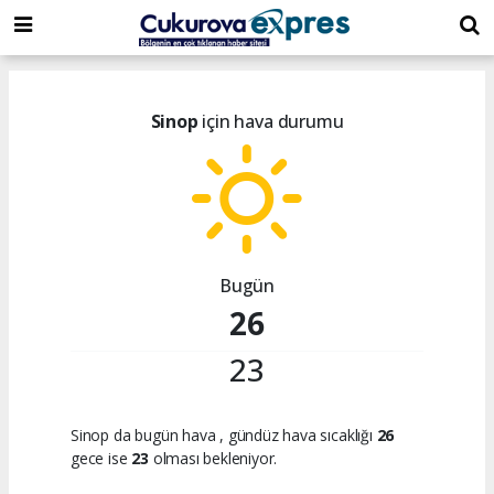
dini
islami
islami
chat
chat
sohbetler
Sinop
için hava durumu
Bugün
26
23
Sinop da bugün hava
, gündüz hava sıcaklığı
26
gece ise
23
olması bekleniyor.