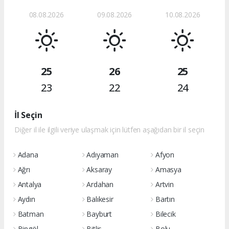
08.08.2026
09.08.2026
10.08.2026
25
26
25
23
22
24
İl Seçin
Diğer il ile ilgili veriye ulaşmak için lütfen aşağıdan bir il seçin
Adana
Adıyaman
Afyon
Ağrı
Aksaray
Amasya
Antalya
Ardahan
Artvin
Aydın
Balıkesir
Bartın
Batman
Bayburt
Bilecik
Bingöl
Bitlis
Bolu