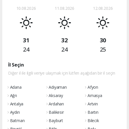
10.08.2026
11.08.2026
12.08.2026
31
32
30
24
24
25
İl Seçin
Diğer il ile ilgili veriye ulaşmak için lütfen aşağıdan bir il seçin
Adana
Adıyaman
Afyon
Ağrı
Aksaray
Amasya
Antalya
Ardahan
Artvin
Aydın
Balıkesir
Bartın
Batman
Bayburt
Bilecik
Bingöl
Bitlis
Bolu