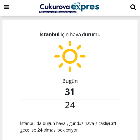
dini
islami
islami
chat
chat
sohbetler
İstanbul
için hava durumu
Bugün
31
24
İstanbul da bugün hava
, gündüz hava sıcaklığı
31
gece ise
24
olması bekleniyor.