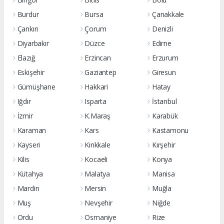
Burdur
Bursa
Çanakkale
Çankırı
Çorum
Denizli
Diyarbakır
Düzce
Edirne
Elazığ
Erzincan
Erzurum
Eskişehir
Gaziantep
Giresun
Gümüşhane
Hakkari
Hatay
Iğdır
Isparta
İstanbul
İzmir
K.Maraş
Karabük
Karaman
Kars
Kastamonu
Kayseri
Kırıkkale
Kırşehir
Kilis
Kocaeli
Konya
Kütahya
Malatya
Manisa
Mardin
Mersin
Muğla
Muş
Nevşehir
Niğde
Ordu
Osmaniye
Rize