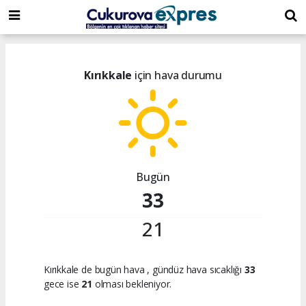
dini
islami
islami
chat
chat
sohbetler
Kırıkkale
için hava durumu
Bugün
33
21
Kırıkkale de bugün hava
, gündüz hava sıcaklığı
33
gece ise
21
olması bekleniyor.