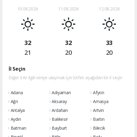
10.08.2026
11.08.2026
12.08.2026
32
32
33
21
20
20
İl Seçin
Diğer il ile ilgili veriye ulaşmak için lütfen aşağıdan bir il seçin
Adana
Adıyaman
Afyon
Ağrı
Aksaray
Amasya
Antalya
Ardahan
Artvin
Aydın
Balıkesir
Bartın
Batman
Bayburt
Bilecik
Bingöl
Bitlis
Bolu