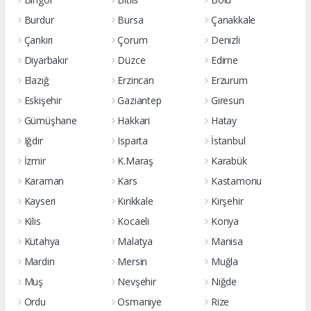
Burdur
Bursa
Çanakkale
Çankırı
Çorum
Denizli
Diyarbakır
Düzce
Edirne
Elazığ
Erzincan
Erzurum
Eskişehir
Gaziantep
Giresun
Gümüşhane
Hakkari
Hatay
Iğdır
Isparta
İstanbul
İzmir
K.Maraş
Karabük
Karaman
Kars
Kastamonu
Kayseri
Kırıkkale
Kırşehir
Kilis
Kocaeli
Konya
Kütahya
Malatya
Manisa
Mardin
Mersin
Muğla
Muş
Nevşehir
Niğde
Ordu
Osmaniye
Rize