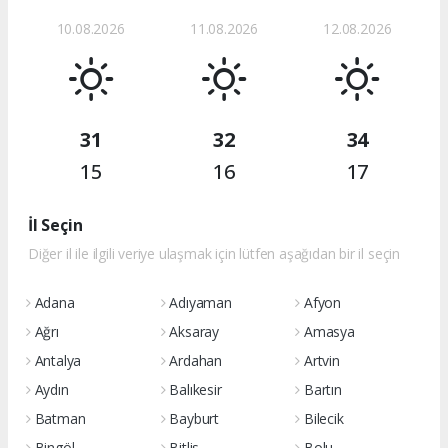
10.08.2026
11.08.2026
12.08.2026
31
32
34
15
16
17
İl Seçin
Diğer il ile ilgili veriye ulaşmak için lütfen aşağıdan bir il seçin
Adana
Adıyaman
Afyon
Ağrı
Aksaray
Amasya
Antalya
Ardahan
Artvin
Aydın
Balıkesir
Bartın
Batman
Bayburt
Bilecik
Bingöl
Bitlis
Bolu