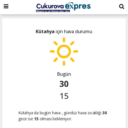
dini
islami
islami
chat
chat
sohbetler
Kütahya
için hava durumu
Bugün
30
15
Kütahya da bugün hava
, gündüz hava sıcaklığı
30
gece ise
15
olması bekleniyor.