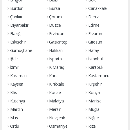
Burdur
Bursa
Çanakkale
Çankırı
Çorum
Denizli
Diyarbakır
Düzce
Edirne
Elazığ
Erzincan
Erzurum
Eskişehir
Gaziantep
Giresun
Gümüşhane
Hakkari
Hatay
Iğdır
Isparta
İstanbul
İzmir
K.Maraş
Karabük
Karaman
Kars
Kastamonu
Kayseri
Kırıkkale
Kırşehir
Kilis
Kocaeli
Konya
Kütahya
Malatya
Manisa
Mardin
Mersin
Muğla
Muş
Nevşehir
Niğde
Ordu
Osmaniye
Rize