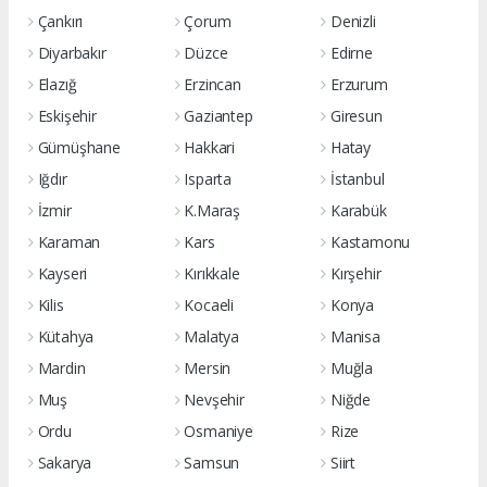
Çankırı
Çorum
Denizli
Diyarbakır
Düzce
Edirne
Elazığ
Erzincan
Erzurum
Eskişehir
Gaziantep
Giresun
Gümüşhane
Hakkari
Hatay
Iğdır
Isparta
İstanbul
İzmir
K.Maraş
Karabük
Karaman
Kars
Kastamonu
Kayseri
Kırıkkale
Kırşehir
Kilis
Kocaeli
Konya
Kütahya
Malatya
Manisa
Mardin
Mersin
Muğla
Muş
Nevşehir
Niğde
Ordu
Osmaniye
Rize
Sakarya
Samsun
Siirt