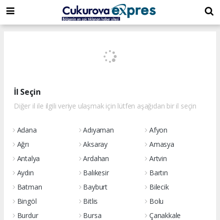
dini
islami
islami
chat
chat
sohbetler
İl Seçin
Diğer il ile ilgili veriye ulaşmak için lütfen aşağıdan bir il seçin
Adana
Adıyaman
Afyon
Ağrı
Aksaray
Amasya
Antalya
Ardahan
Artvin
Aydın
Balıkesir
Bartın
Batman
Bayburt
Bilecik
Bingöl
Bitlis
Bolu
Burdur
Bursa
Çanakkale