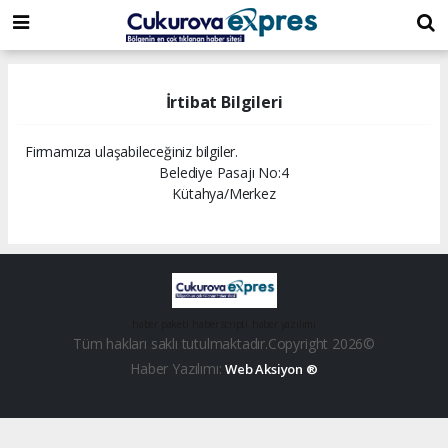
dini
islami
islami
chat
chat
sohbetler
İrtibat Bilgileri
Firmamıza ulaşabileceğiniz bilgiler.
Belediye Pasajı No:4
Kütahya/Merkez
haber paketi
haber scripti
haber yazılımı
Tüm hakları saklı tutulmaktadır.Copyright 2026©
Haber Yazılımı:
Web Aksiyon ®
dini
islami
islami