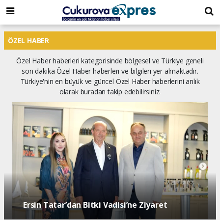
dini
islami
islami
chat
chat
sohbetler
ÖZEL HABER
Özel Haber haberleri kategorisinde bölgesel ve Türkiye geneli
son dakika Özel Haber haberleri ve bilgileri yer almaktadır.
Türkiye'nin en büyük ve güncel Özel Haber haberlerini anlık
olarak buradan takip edebilirsiniz.
Ersin Tatar’dan Bitki Vadisi’ne Ziyaret