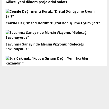
Gökçe, yeni dönem projelerini anlattı
Cemile Değirmenci Koruk: “Dijital Dönüşüme Uyum Şart”
Savunma Sanayinde Mersin Vizyonu: “Geleceği
Savunuyoruz”
Eda Çakmak: “Kopya Girişim Değil, Yenilikçi Fikir
Kazandırır”
Emre Kuren: “Mersin’e dev yatırım getirmeliyiz”
Murat Altındere’den, Mersin İdman Yurdu’na reçete