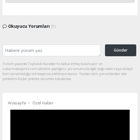
Okuyucu Yorumları
(0)
Gönder
Yorum yazarak Topluluk Kuralları’nı kabul etmiş bulunuyor ve
cukurovaexpres.com sitesine yaptığınız yorumunuzla ilgili doğrudan veya dolaylı
tüm sorumluluğu tek başınıza üstleniyorsunuz. Yazılan tüm yorumlardan site
yönetimi hiçbir şekilde sorumlu tutulamaz.
Anasayfa
Özel Haber