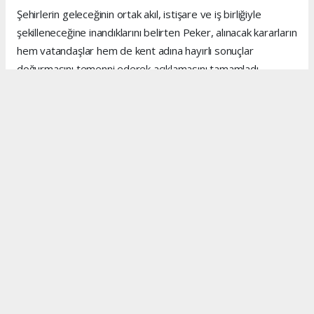
Şehirlerin geleceğinin ortak akıl, istişare ve iş birliğiyle
şekilleneceğine inandıklarını belirten Peker, alınacak kararların
hem vatandaşlar hem de kent adına hayırlı sonuçlar
doğurmasını temenni ederek açıklamasını tamamladı.
Anadolu Ajansı (AA), İhlas Haber Ajansı (İHA), Demirören
Haber Ajansı (DHA) ve diğer ajanslar tarafından eklenen
tüm haberler, sitemizin editörlerinin müdahalesi olmadan
ajans kanallarından çekilmektedir. Bu haberlerde yer alan
hukuki muhataplar haberi geçen ajanslar olup sitemizin hiç
bir editörü sorumlu tutulamaz...
#kenan peker
#mersin inşaat
#mersin
#inşaat