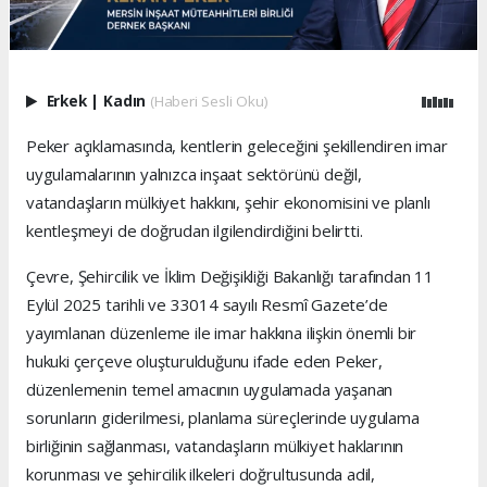
Erkek
|
Kadın
(Haberi Sesli Oku)
Peker açıklamasında, kentlerin geleceğini şekillendiren imar
uygulamalarının yalnızca inşaat sektörünü değil,
vatandaşların mülkiyet hakkını, şehir ekonomisini ve planlı
kentleşmeyi de doğrudan ilgilendirdiğini belirtti.
Çevre, Şehircilik ve İklim Değişikliği Bakanlığı tarafından 11
Eylül 2025 tarihli ve 33014 sayılı Resmî Gazete’de
yayımlanan düzenleme ile imar hakkına ilişkin önemli bir
hukuki çerçeve oluşturulduğunu ifade eden Peker,
düzenlemenin temel amacının uygulamada yaşanan
sorunların giderilmesi, planlama süreçlerinde uygulama
birliğinin sağlanması, vatandaşların mülkiyet haklarının
korunması ve şehircilik ilkeleri doğrultusunda adil,