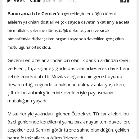
Erkek
|
Kadın
(Haberi Sesli Oku)
Panorama Life Center
'da gerçekleştirilen düğün töreni,
ailelerin yakınları, dostları ve çok sayıda davetlinin katılımıyla adeta
bir mutluluk şölenine dönüştü. Şık dekorasyonu ve sıcak
atmosferiyle dikkat çeken organizasyonda davetliler, genç çiftin
mutluluğuna ortak oldu.
Gecenin en özel anlarından biri olan ilk dansın ardından Öykü
ve Eren çifti, alkışlar eşliğinde pastalarını keserek davetlilerin
tebriklerini kabul etti. Müzik ve eğlencenin gece boyunca
devam ettiği düğünde konuklar unutulmaz anlar yaşarken,
çift de bu anlamlı günlerini sevdikleriyle paylaşmanın
mutluluğunu yaşadı.
Misafirleriyle yakından ilgilenen Özbek ve Tüncar aileleri, bu
özel günlerinde kendilerini yalnız bırakmayan tüm davetlilere
teşekkür etti. Samimi görüntülere sahne olan düğün, çekilen
hatıra fotoğraflarıyla ölümsüzleştirildi.