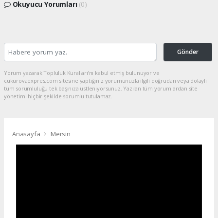
Okuyucu Yorumları
(0)
Gönder
Yorum yazarak Topluluk Kuralları’nı kabul etmiş bulunuyor ve
cukurovaexpres.com sitesine yaptığınız yorumunuzla ilgili doğrudan veya dolaylı
tüm sorumluluğu tek başınıza üstleniyorsunuz. Yazılan tüm yorumlardan site
yönetimi hiçbir şekilde sorumlu tutulamaz.
Anasayfa
Mersin