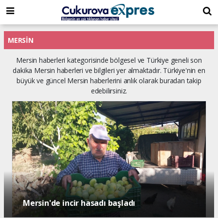
dini
islami
islami
chat
chat
sohbetler
MERSIN
Mersin haberleri kategorisinde bölgesel ve Türkiye geneli son
dakika Mersin haberleri ve bilgileri yer almaktadır. Türkiye'nin en
büyük ve güncel Mersin haberlerini anlık olarak buradan takip
edebilirsiniz.
Mezitli Belediyesi araç filosunu güçlendirdi