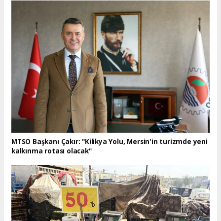
MTSO Başkanı Çakır: "Kilikya Yolu, Mersin'in turizmde yeni
kalkınma rotası olacak"