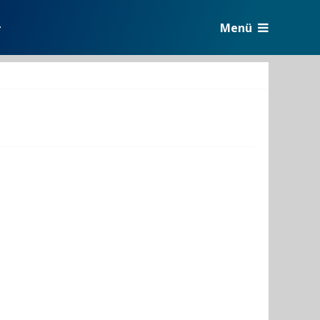
Menü
r