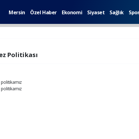
Mersin
Özel Haber
Ekonomi
Siyaset
Sağlık
Spo
ez Politikası
 politikamız
 politikamız