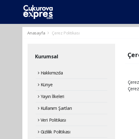
dini
islami
islami
chat
chat
sohbetler
Anasayfa
Çerez Politikası
Çer
Kurumsal
Hakkımızda
Çerez
Künye
Çerez
Yayın İlkeleri
Kullanım Şartları
Veri Politikası
Gizlilik Politikası