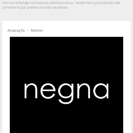
tüm sorumluluğu tek başınıza üstleniyorsunuz. Yazılan tüm yorumlardan site
yönetimi hiçbir şekilde sorumlu tutulamaz.
Anasayfa
Mersin