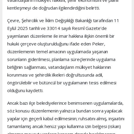
vatandaşların mülkiyet hakkını, şehir ekonomisini ve planlı
kentleşmeyi de doğrudan ilgilendirdiğini belirtti.
Çevre, Şehircilik ve İklim Değişikliği Bakanlığı tarafından 11
Eylül 2025 tarihli ve 33014 sayılı Resmî Gazete’de
yayımlanan düzenleme ile imar hakkına ilişkin önemli bir
hukuki çerçeve oluşturulduğunu ifade eden Peker,
düzenlemenin temel amacının uygulamada yaşanan
sorunların giderilmesi, planlama süreçlerinde uygulama
birliğinin sağlanması, vatandaşların mülkiyet haklarının
korunması ve şehircilik ilkeleri doğrultusunda adil,
öngörülebilir ve bütüncül bir uygulamanın tesis edilmesi
olduğunu kaydetti.
Ancak bazı ilçe belediyelerince benimsenen uygulamalarda,
söz konusu düzenlemenin yalnızca bundan sonra yapılacak
yapılar için geçerli kabul edilmesinin; ruhsatını almış, inşaatını
tamamlamış ancak henüz yapı kullanma izin belgesi (iskan)