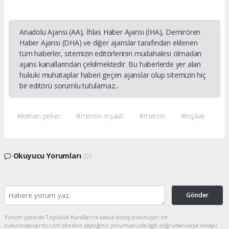
Anadolu Ajansı (AA), İhlas Haber Ajansı (İHA), Demirören
Haber Ajansı (DHA) ve diğer ajanslar tarafından eklenen
tüm haberler, sitemizin editörlerinin müdahalesi olmadan
ajans kanallarından çekilmektedir. Bu haberlerde yer alan
hukuki muhataplar haberi geçen ajanslar olup sitemizin hiç
bir editörü sorumlu tutulamaz...
#kenan peker
#mersin inşaat
#mersin
#inşaat
Okuyucu Yorumları
(0)
Gönder
Yorum yazarak Topluluk Kuralları’nı kabul etmiş bulunuyor ve
cukurovaexpres.com sitesine yaptığınız yorumunuzla ilgili doğrudan veya dolaylı