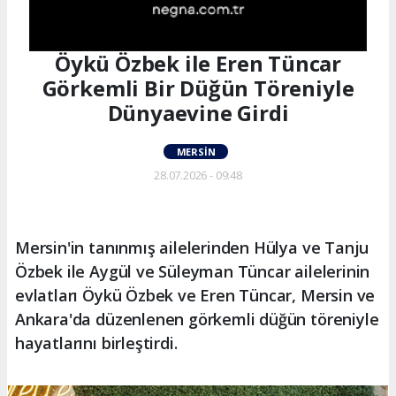
Öykü Özbek ile Eren Tüncar
Görkemli Bir Düğün Töreniyle
Dünyaevine Girdi
MERSIN
28.07.2026 - 09:48
Mersin'in tanınmış ailelerinden Hülya ve Tanju
Özbek ile Aygül ve Süleyman Tüncar ailelerinin
evlatları Öykü Özbek ve Eren Tüncar, Mersin ve
Ankara'da düzenlenen görkemli düğün töreniyle
hayatlarını birleştirdi.