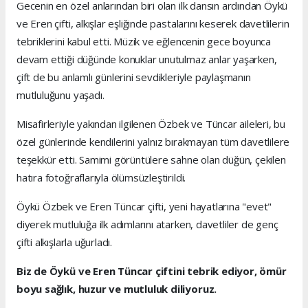
Gecenin en özel anlarından biri olan ilk dansın ardından Öykü
ve Eren çifti, alkışlar eşliğinde pastalarını keserek davetlilerin
tebriklerini kabul etti. Müzik ve eğlencenin gece boyunca
devam ettiği düğünde konuklar unutulmaz anlar yaşarken,
çift de bu anlamlı günlerini sevdikleriyle paylaşmanın
mutluluğunu yaşadı.
Misafirleriyle yakından ilgilenen Özbek ve Tüncar aileleri, bu
özel günlerinde kendilerini yalnız bırakmayan tüm davetlilere
teşekkür etti. Samimi görüntülere sahne olan düğün, çekilen
hatıra fotoğraflarıyla ölümsüzleştirildi.
Öykü Özbek ve Eren Tüncar çifti, yeni hayatlarına "evet"
diyerek mutluluğa ilk adımlarını atarken, davetliler de genç
çifti alkışlarla uğurladı.
Biz de Öykü ve Eren Tüncar çiftini tebrik ediyor, ömür
boyu sağlık, huzur ve mutluluk diliyoruz.