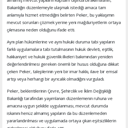
almamış mevcut yapıların kapsam dışında bırakılmasının,
Bakanlığın düzenlemeyle ulaşmak istediği amaca tam
anlamıyla hizmet etmediğini belirten Peker, bu yaklaşımın
mevcut sorunları çözmek yerine yeni mağduriyetlerin ortaya
çıkmasına neden olduğunu ifade etti.
Aynı plan hükümlerine ve aynı hukuki duruma tabi yapıların
farklı uygulamalara tabi tutulmasının hukuk devleti, eşitlik,
hakkaniyet ve hukuki güvenlik ilkeleri bakımından yeniden
değerlendirilmesi gereken önemli bir husus olduğuna dikkat
çeken Peker, taleplerinin yeni bir imar hakkı, ilave bir emsal
artışı veya herhangi bir ayrıcalık olmadığını vurguladı.
Peker, beklentilerinin Çevre, Şehircilik ve İklim Değişikliği
Bakanlığı tarafından yayımlanan düzenlemenin ruhuna ve
amacına uygun şekilde uygulanması, mevcut durumda
iskanını henüz almamış yapıların da bu düzenlemeden
yararlandırılması ve uygulamada ortaya çıkan eşitsizliklerin