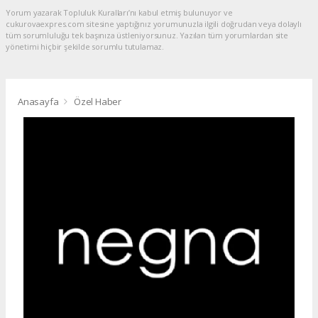
Yorum yazarak Topluluk Kuralları’nı kabul etmiş bulunuyor ve
cukurovaexpres.com sitesine yaptığınız yorumunuzla ilgili doğrudan veya dolaylı
tüm sorumluluğu tek başınıza üstleniyorsunuz. Yazılan tüm yorumlardan site
yönetimi hiçbir şekilde sorumlu tutulamaz.
Anasayfa
Özel Haber