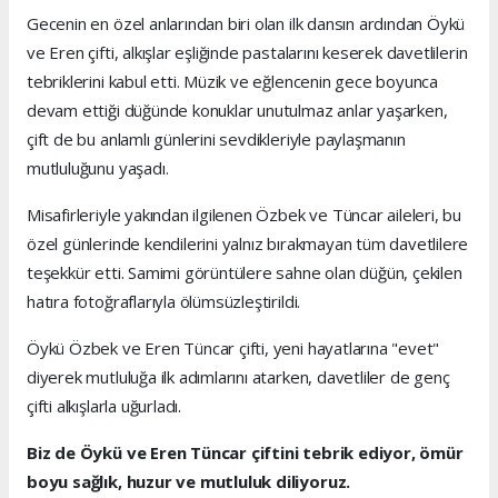
Gecenin en özel anlarından biri olan ilk dansın ardından Öykü
ve Eren çifti, alkışlar eşliğinde pastalarını keserek davetlilerin
tebriklerini kabul etti. Müzik ve eğlencenin gece boyunca
devam ettiği düğünde konuklar unutulmaz anlar yaşarken,
çift de bu anlamlı günlerini sevdikleriyle paylaşmanın
mutluluğunu yaşadı.
Misafirleriyle yakından ilgilenen Özbek ve Tüncar aileleri, bu
özel günlerinde kendilerini yalnız bırakmayan tüm davetlilere
teşekkür etti. Samimi görüntülere sahne olan düğün, çekilen
hatıra fotoğraflarıyla ölümsüzleştirildi.
Öykü Özbek ve Eren Tüncar çifti, yeni hayatlarına "evet"
diyerek mutluluğa ilk adımlarını atarken, davetliler de genç
çifti alkışlarla uğurladı.
Biz de Öykü ve Eren Tüncar çiftini tebrik ediyor, ömür
boyu sağlık, huzur ve mutluluk diliyoruz.