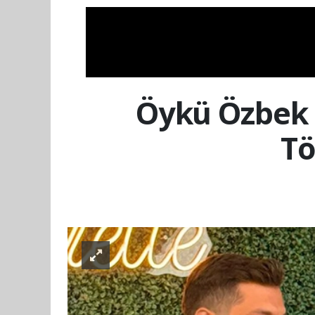
Öykü Özbek 
Tö