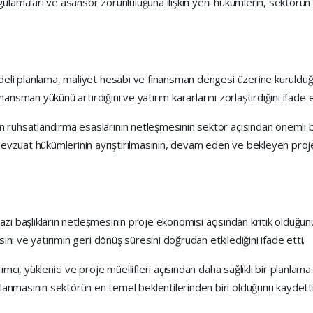
gulamaları ve asansör zorunluluğuna ilişkin yeni hükümlerin, sektörün
adeli planlama, maliyet hesabı ve finansman dengesi üzerine kurulduğu
inansman yükünü artırdığını ve yatırım kararlarını zorlaştırdığını ifade e
 ruhsatlandırma esaslarının netleşmesinin sektör açısından önemli bi
vzuat hükümlerinin ayrıştırılmasının, devam eden ve bekleyen projel
n bazı başlıkların netleşmesinin proje ekonomisi açısından kritik olduğ
sını ve yatırımın geri dönüş süresini doğrudan etkilediğini ifade etti.
mcı, yüklenici ve proje müellifleri açısından daha sağlıklı bir planlama
anmasının sektörün en temel beklentilerinden biri olduğunu kaydetti