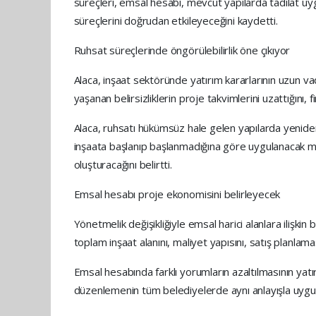
süreçleri, emsal hesabı, mevcut yapılarda tadilat uy
süreçlerini doğrudan etkileyeceğini kaydetti.
Ruhsat süreçlerinde öngörülebilirlik öne çıkıyor
Alaca, inşaat sektöründe yatırım kararlarının uzun v
yaşanan belirsizliklerin proje takvimlerini uzattığını, f
Alaca, ruhsatı hükümsüz hale gelen yapılarda yeniden
inşaata başlanıp başlanmadığına göre uygulanacak me
oluşturacağını belirtti.
Emsal hesabı proje ekonomisini belirleyecek
Yönetmelik değişikliğiyle emsal harici alanlara ilişki
toplam inşaat alanını, maliyet yapısını, satış planlama
Emsal hesabında farklı yorumların azaltılmasının yatırı
düzenlemenin tüm belediyelerde aynı anlayışla uygul