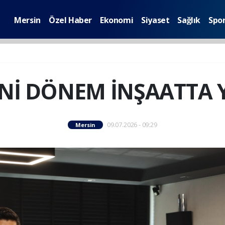
Mersin
Özel Haber
Ekonomi
Siyaset
Sağlık
Spo
Nİ DÖNEM İNŞAATTA 
09.07.2026 - 09:29
Mersin