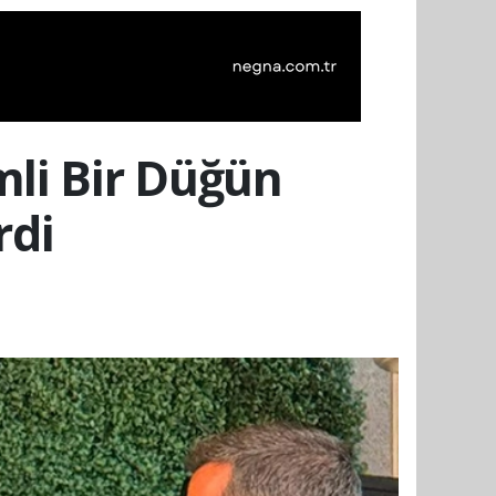
li Bir Düğün
rdi