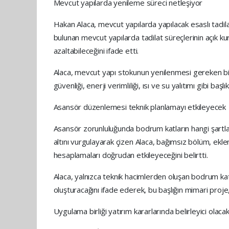
Mevcut yapılarda yenileme süreci netleşiyor
Hakan Alaca, mevcut yapılarda yapılacak esaslı tadilat
bulunan mevcut yapılarda tadilat süreçlerinin açık ku
azaltabileceğini ifade etti.
Alaca, mevcut yapı stokunun yenilenmesi gereken bir
güvenliği, enerji verimliliği, ısı ve su yalıtımı gibi baş
Asansör düzenlemesi teknik planlamayı etkileyecek
Asansör zorunluluğunda bodrum katların hangi şartlard
altını vurgulayarak çizen Alaca, bağımsız bölüm, ekle
hesaplamaları doğrudan etkileyeceğini belirtti.
Alaca, yalnızca teknik hacimlerden oluşan bodrum kat
oluşturacağını ifade ederek, bu başlığın mimari proje
Uygulama birliği yatırım kararlarında belirleyici olaca