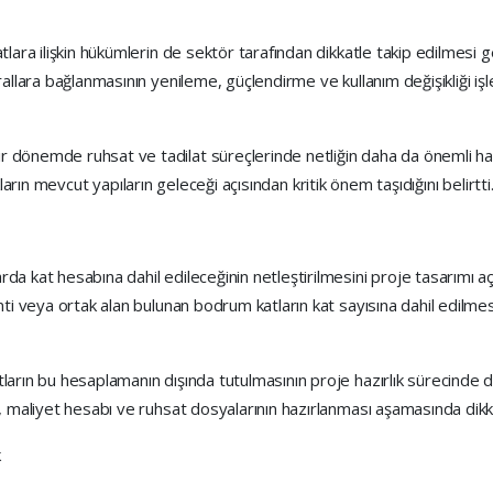
lara ilişkin hükümlerin de sektör tarafından dikkatle takip edilmesi ge
rallara bağlanmasının yenileme, güçlendirme ve kullanım değişikliği i
 dönemde ruhsat ve tadilat süreçlerinde netliğin daha da önemli hal
lıkların mevcut yapıların geleceği açısından kritik önem taşıdığını belirtti
a kat hesabına dahil edileceğinin netleştirilmesini proje tasarımı aç
nti veya ortak alan bulunan bodrum katların kat sayısına dahil edilmes
ların bu hesaplamanın dışında tutulmasının proje hazırlık sürecinde 
, maliyet hesabı ve ruhsat dosyalarının hazırlanması aşamasında dikka
k