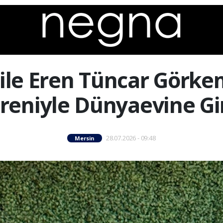
ile Eren Tüncar Görkem
reniyle Dünyaevine Gi
28.07.2026 - 09:48
Mersin