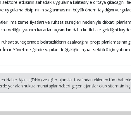
in sektöre etkisinin sahadaki uygulama kalitesiyle ortaya çıkacağını ifa
 ve uygulama disiplininin sağlanmasının büyük önem taşıdığını vurgulad
tleri, malzeme fiyatları ve ruhsat süreçleri nedeniyle dikkatli planl
 netliğin yatırım kararları açısından daha kritik hale geldiğini kaydet
hsat süreçlerinde belirsizliklerin azalacağını, proje planlamasının g
anlar İmar Yönetmeliği’nde yapılan değişikliğin inşaat sektörü için yatır
ren Haber Ajansı (DHA) ve diğer ajanslar tarafından eklenen tüm haberler
rde yer alan hukuki muhataplar haberi geçen ajanslar olup sitemizin hiç 