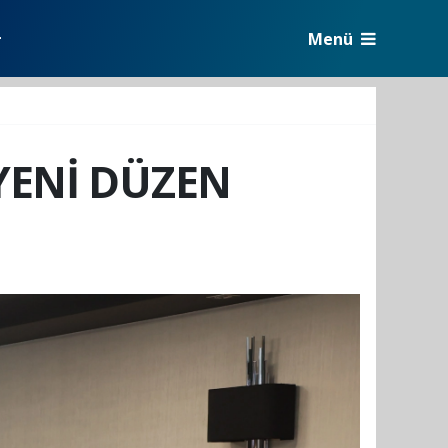
Menü
r
YENİ DÜZEN