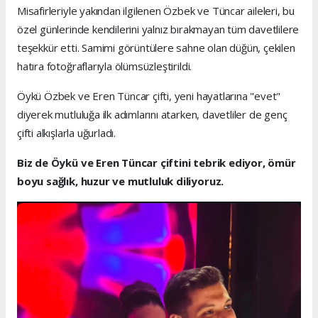
Misafirleriyle yakından ilgilenen Özbek ve Tüncar aileleri, bu
özel günlerinde kendilerini yalnız bırakmayan tüm davetlilere
teşekkür etti. Samimi görüntülere sahne olan düğün, çekilen
hatıra fotoğraflarıyla ölümsüzleştirildi.
Öykü Özbek ve Eren Tüncar çifti, yeni hayatlarına "evet"
diyerek mutluluğa ilk adımlarını atarken, davetliler de genç
çifti alkışlarla uğurladı.
Biz de Öykü ve Eren Tüncar çiftini tebrik ediyor, ömür
boyu sağlık, huzur ve mutluluk diliyoruz.