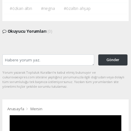
#özkan altın
#negna
#özaltın ahşap
Okuyucu Yorumları
(0)
Gönder
Yorum yazarak Topluluk Kuralları’nı kabul etmiş bulunuyor ve
cukurovaexpres.com sitesine yaptığınız yorumunuzla ilgili doğrudan veya dolaylı
tüm sorumluluğu tek başınıza üstleniyorsunuz. Yazılan tüm yorumlardan site
yönetimi hiçbir şekilde sorumlu tutulamaz.
Anasayfa
Mersin