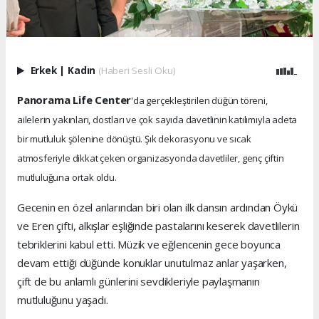
Erkek
|
Kadın
(Haberi Sesli Oku)
Panorama Life Center
'da gerçekleştirilen düğün töreni,
ailelerin yakınları, dostları ve çok sayıda davetlinin katılımıyla adeta
bir mutluluk şölenine dönüştü. Şık dekorasyonu ve sıcak
atmosferiyle dikkat çeken organizasyonda davetliler, genç çiftin
mutluluğuna ortak oldu.
Gecenin en özel anlarından biri olan ilk dansın ardından Öykü
ve Eren çifti, alkışlar eşliğinde pastalarını keserek davetlilerin
tebriklerini kabul etti. Müzik ve eğlencenin gece boyunca
devam ettiği düğünde konuklar unutulmaz anlar yaşarken,
çift de bu anlamlı günlerini sevdikleriyle paylaşmanın
mutluluğunu yaşadı.