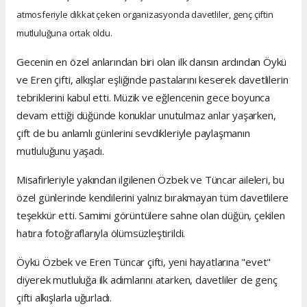
atmosferiyle dikkat çeken organizasyonda davetliler, genç çiftin
mutluluğuna ortak oldu.
Gecenin en özel anlarından biri olan ilk dansın ardından Öykü
ve Eren çifti, alkışlar eşliğinde pastalarını keserek davetlilerin
tebriklerini kabul etti. Müzik ve eğlencenin gece boyunca
devam ettiği düğünde konuklar unutulmaz anlar yaşarken,
çift de bu anlamlı günlerini sevdikleriyle paylaşmanın
mutluluğunu yaşadı.
Misafirleriyle yakından ilgilenen Özbek ve Tüncar aileleri, bu
özel günlerinde kendilerini yalnız bırakmayan tüm davetlilere
teşekkür etti. Samimi görüntülere sahne olan düğün, çekilen
hatıra fotoğraflarıyla ölümsüzleştirildi.
Öykü Özbek ve Eren Tüncar çifti, yeni hayatlarına "evet"
diyerek mutluluğa ilk adımlarını atarken, davetliler de genç
çifti alkışlarla uğurladı.