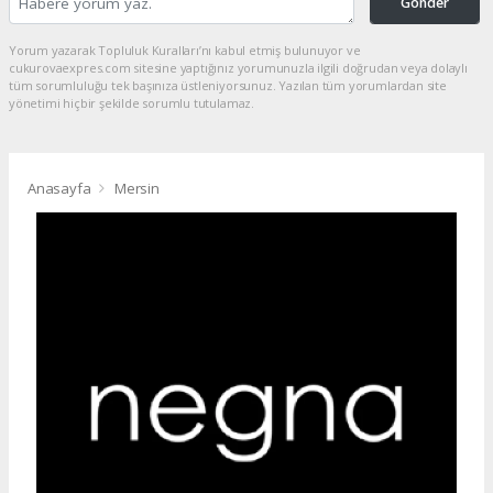
Gönder
Yorum yazarak Topluluk Kuralları’nı kabul etmiş bulunuyor ve
cukurovaexpres.com sitesine yaptığınız yorumunuzla ilgili doğrudan veya dolaylı
tüm sorumluluğu tek başınıza üstleniyorsunuz. Yazılan tüm yorumlardan site
yönetimi hiçbir şekilde sorumlu tutulamaz.
Anasayfa
Mersin