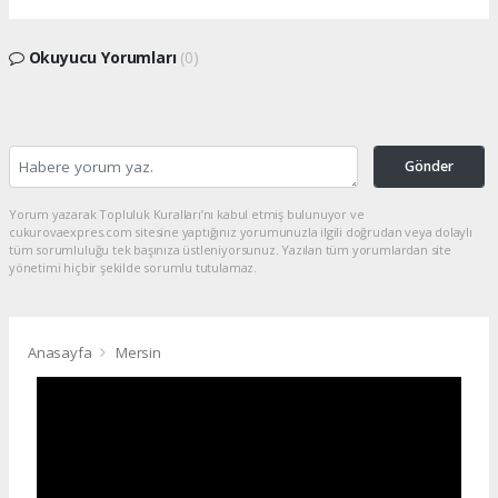
Okuyucu Yorumları
(0)
Gönder
Yorum yazarak Topluluk Kuralları’nı kabul etmiş bulunuyor ve
cukurovaexpres.com sitesine yaptığınız yorumunuzla ilgili doğrudan veya dolaylı
tüm sorumluluğu tek başınıza üstleniyorsunuz. Yazılan tüm yorumlardan site
yönetimi hiçbir şekilde sorumlu tutulamaz.
Anasayfa
Mersin