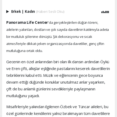
Erkek
|
Kadın
(Haberi Sesli Oku)
Panorama Life Center
'da gerçekleştirilen düğün töreni,
ailelerin yakınları, dostları ve çok sayıda davetlinin katılımıyla adeta
bir mutluluk şölenine dönüştü. Şık dekorasyonu ve sıcak
atmosferiyle dikkat çeken organizasyonda davetliler, genç çiftin
mutluluğuna ortak oldu.
Gecenin en özel anlarından biri olan ilk dansın ardından Öykü
ve Eren çifti, alkışlar eşliğinde pastalarını keserek davetlilerin
tebriklerini kabul etti. Müzik ve eğlencenin gece boyunca
devam ettiği düğünde konuklar unutulmaz anlar yaşarken,
çift de bu anlamlı günlerini sevdikleriyle paylaşmanın
mutluluğunu yaşadı.
Misafirleriyle yakından ilgilenen Özbek ve Tüncar aileleri, bu
özel günlerinde kendilerini yalnız bırakmayan tüm davetlilere