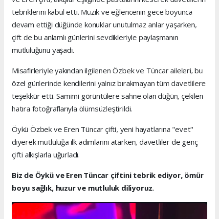
tebriklerini kabul etti. Müzik ve eğlencenin gece boyunca
devam ettiği düğünde konuklar unutulmaz anlar yaşarken,
çift de bu anlamlı günlerini sevdikleriyle paylaşmanın
mutluluğunu yaşadı.
Misafirleriyle yakından ilgilenen Özbek ve Tüncar aileleri, bu
özel günlerinde kendilerini yalnız bırakmayan tüm davetlilere
teşekkür etti. Samimi görüntülere sahne olan düğün, çekilen
hatıra fotoğraflarıyla ölümsüzleştirildi.
Öykü Özbek ve Eren Tüncar çifti, yeni hayatlarına "evet"
diyerek mutluluğa ilk adımlarını atarken, davetliler de genç
çifti alkışlarla uğurladı.
Biz de Öykü ve Eren Tüncar çiftini tebrik ediyor, ömür
boyu sağlık, huzur ve mutluluk diliyoruz.