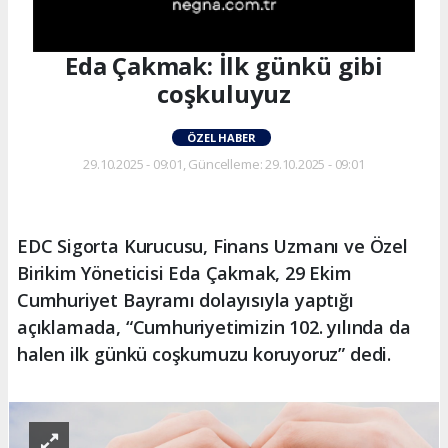
Eda Çakmak: İlk günkü gibi
coşkuluyuz
ÖZEL HABER
29.10.2025 - 09:01, Güncelleme: 29.10.2025 - 09:01
EDC Sigorta Kurucusu, Finans Uzmanı ve Özel
Birikim Yöneticisi Eda Çakmak, 29 Ekim
Cumhuriyet Bayramı dolayısıyla yaptığı
açıklamada, “Cumhuriyetimizin 102. yılında da
halen ilk günkü coşkumuzu koruyoruz” dedi.