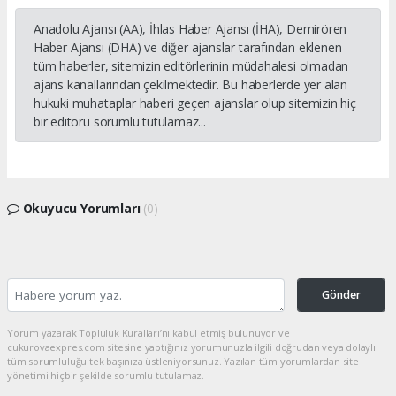
Anadolu Ajansı (AA), İhlas Haber Ajansı (İHA), Demirören
Haber Ajansı (DHA) ve diğer ajanslar tarafından eklenen
tüm haberler, sitemizin editörlerinin müdahalesi olmadan
ajans kanallarından çekilmektedir. Bu haberlerde yer alan
hukuki muhataplar haberi geçen ajanslar olup sitemizin hiç
bir editörü sorumlu tutulamaz...
Okuyucu Yorumları
(0)
Gönder
Yorum yazarak Topluluk Kuralları’nı kabul etmiş bulunuyor ve
cukurovaexpres.com sitesine yaptığınız yorumunuzla ilgili doğrudan veya dolaylı
tüm sorumluluğu tek başınıza üstleniyorsunuz. Yazılan tüm yorumlardan site
yönetimi hiçbir şekilde sorumlu tutulamaz.