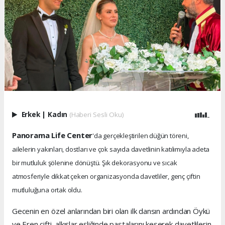
Erkek
|
Kadın
(Haberi Sesli Oku)
Panorama Life Center
'da gerçekleştirilen düğün töreni,
ailelerin yakınları, dostları ve çok sayıda davetlinin katılımıyla adeta
bir mutluluk şölenine dönüştü. Şık dekorasyonu ve sıcak
atmosferiyle dikkat çeken organizasyonda davetliler, genç çiftin
mutluluğuna ortak oldu.
Gecenin en özel anlarından biri olan ilk dansın ardından Öykü
ve Eren çifti, alkışlar eşliğinde pastalarını keserek davetlilerin