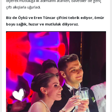
diyerek mutluluğa ilk adımlarını atarken, davetliler de genç
çifti alkışlarla uğurladı.
Biz de Öykü ve Eren Tüncar çiftini tebrik ediyor, ömür
boyu sağlık, huzur ve mutluluk diliyoruz.