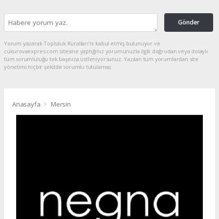
Gönder
Yorum yazarak Topluluk Kuralları’nı kabul etmiş bulunuyor ve
cukurovaexpres.com sitesine yaptığınız yorumunuzla ilgili doğrudan veya dolaylı
tüm sorumluluğu tek başınıza üstleniyorsunuz. Yazılan tüm yorumlardan site
yönetimi hiçbir şekilde sorumlu tutulamaz.
Anasayfa
Mersin