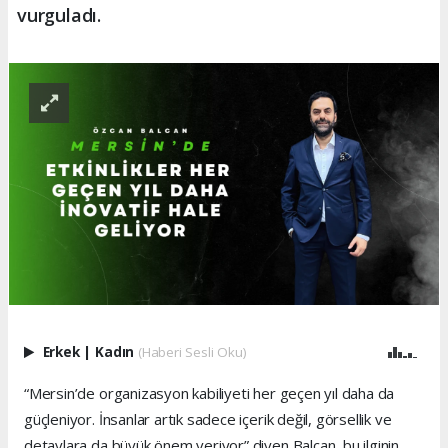
vurguladı.
Erkek
|
Kadın
(Haberi Sesli Oku)
“Mersin’de organizasyon kabiliyeti her geçen yıl daha da
güçleniyor. İnsanlar artık sadece içerik değil, görsellik ve
detaylara da büyük önem veriyor” diyen Balcan, bu ilginin