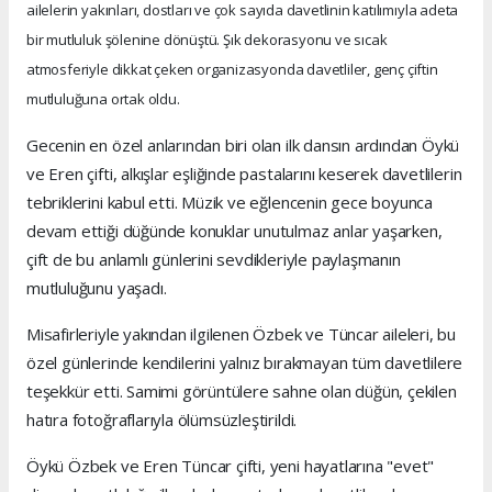
ailelerin yakınları, dostları ve çok sayıda davetlinin katılımıyla adeta
bir mutluluk şölenine dönüştü. Şık dekorasyonu ve sıcak
atmosferiyle dikkat çeken organizasyonda davetliler, genç çiftin
mutluluğuna ortak oldu.
Gecenin en özel anlarından biri olan ilk dansın ardından Öykü
ve Eren çifti, alkışlar eşliğinde pastalarını keserek davetlilerin
tebriklerini kabul etti. Müzik ve eğlencenin gece boyunca
devam ettiği düğünde konuklar unutulmaz anlar yaşarken,
çift de bu anlamlı günlerini sevdikleriyle paylaşmanın
mutluluğunu yaşadı.
Misafirleriyle yakından ilgilenen Özbek ve Tüncar aileleri, bu
özel günlerinde kendilerini yalnız bırakmayan tüm davetlilere
teşekkür etti. Samimi görüntülere sahne olan düğün, çekilen
hatıra fotoğraflarıyla ölümsüzleştirildi.
Öykü Özbek ve Eren Tüncar çifti, yeni hayatlarına "evet"