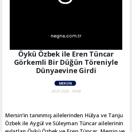
Öykü Özbek ile Eren Tüncar
Görkemli Bir Düğün Töreniyle
Dünyaevine Girdi
MERSIN
28.07.2026 - 09:48
Mersin'in tanınmış ailelerinden Hülya ve Tanju
Özbek ile Aygül ve Süleyman Tüncar ailelerinin
evlatları Öykü Özbek ve Eren Tüncar, Mersin ve