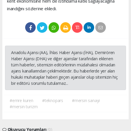
kent ekonomisine hem de istihdama katkı sağlayacağına
inandığını sözlerine ekledi.
Anadolu Ajansı (AA), İhlas Haber Ajansı (İHA), Demirören
Haber Ajansı (DHA) ve diğer ajanslar tarafından eklenen
tüm haberler, sitemizin editörlerinin müdahalesi olmadan
ajans kanallarından çekilmektedir. Bu haberlerde yer alan
hukuki muhataplar haberi geçen ajanslar olup sitemizin hiç
bir editörü sorumlu tutulamaz...
#emre kuren
#teknopars
#mersin sanayi
#mersin turizm
Okuyucu Yorumları
(0)