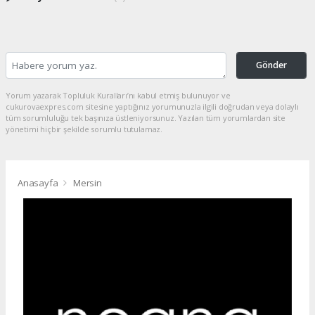
Gönder
Yorum yazarak Topluluk Kuralları’nı kabul etmiş bulunuyor ve
cukurovaexpres.com sitesine yaptığınız yorumunuzla ilgili doğrudan veya dolaylı
tüm sorumluluğu tek başınıza üstleniyorsunuz. Yazılan tüm yorumlardan site
yönetimi hiçbir şekilde sorumlu tutulamaz.
Anasayfa
Mersin