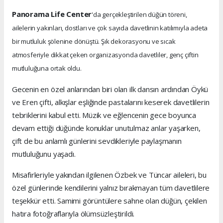
Panorama Life Center
'da gerçekleştirilen düğün töreni,
ailelerin yakınları, dostları ve çok sayıda davetlinin katılımıyla adeta
bir mutluluk şölenine dönüştü. Şık dekorasyonu ve sıcak
atmosferiyle dikkat çeken organizasyonda davetliler, genç çiftin
mutluluğuna ortak oldu.
Gecenin en özel anlarından biri olan ilk dansın ardından Öykü
ve Eren çifti, alkışlar eşliğinde pastalarını keserek davetlilerin
tebriklerini kabul etti. Müzik ve eğlencenin gece boyunca
devam ettiği düğünde konuklar unutulmaz anlar yaşarken,
çift de bu anlamlı günlerini sevdikleriyle paylaşmanın
mutluluğunu yaşadı.
Misafirleriyle yakından ilgilenen Özbek ve Tüncar aileleri, bu
özel günlerinde kendilerini yalnız bırakmayan tüm davetlilere
teşekkür etti. Samimi görüntülere sahne olan düğün, çekilen
hatıra fotoğraflarıyla ölümsüzleştirildi.