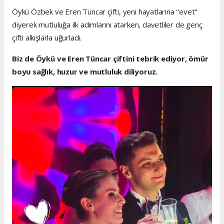
Öykü Özbek ve Eren Tüncar çifti, yeni hayatlarına "evet"
diyerek mutluluğa ilk adımlarını atarken, davetliler de genç
çifti alkışlarla uğurladı.
Biz de Öykü ve Eren Tüncar çiftini tebrik ediyor, ömür
boyu sağlık, huzur ve mutluluk diliyoruz.