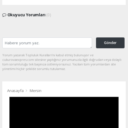
Okuyucu Yorumları
(0)
Gönder
Yorum yazarak Topluluk Kuralları’nı kabul etmiş bulunuyor ve
cukurovaexpres.com sitesine yaptığınız yorumunuzla ilgili doğrudan veya dolaylı
tüm sorumluluğu tek başınıza üstleniyorsunuz. Yazılan tüm yorumlardan site
yönetimi hiçbir şekilde sorumlu tutulamaz.
Anasayfa
Mersin