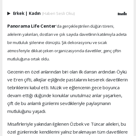
Erkek
|
Kadın
(Haberi Sesli Oku)
Panorama Life Center
'da gerçekleştirilen düğün töreni,
ailelerin yakınları, dostları ve çok sayıda davetlinin katılımıyla adeta
bir mutluluk şölenine dönüştü. Şık dekorasyonu ve sıcak
atmosferiyle dikkat çeken organizasyonda davetliler, genç çiftin
mutluluğuna ortak oldu.
Gecenin en özel anlarından biri olan ilk dansın ardından Öykü
ve Eren çifti, alkışlar eşliğinde pastalarını keserek davetlilerin
tebriklerini kabul etti. Müzik ve eğlencenin gece boyunca
devam ettiği düğünde konuklar unutulmaz anlar yaşarken,
çift de bu anlamlı günlerini sevdikleriyle paylaşmanın
mutluluğunu yaşadı.
Misafirleriyle yakından ilgilenen Özbek ve Tüncar aileleri, bu
özel günlerinde kendilerini yalnız bırakmayan tüm davetlilere