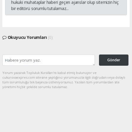
hukuki muhataplar haberi geçen ajanslar olup sitemizin hiç
bir editörü sorumlu tutulamaz...
Okuyucu Yorumları
(0)
Gönder
Yorum yazarak Topluluk Kuralları’nı kabul etmiş bulunuyor ve
cukurovaexpres.com sitesine yaptığınız yorumunuzla ilgili doğrudan veya dolaylı
tüm sorumluluğu tek başınıza üstleniyorsunuz. Yazılan tüm yorumlardan site
yönetimi hiçbir şekilde sorumlu tutulamaz.
Anasayfa
Özel Haber