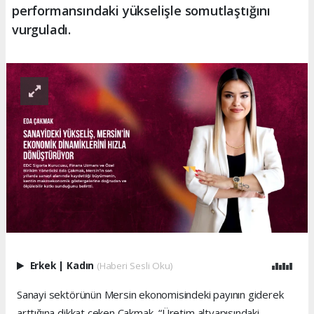
performansındaki yükselişle somutlaştığını
vurguladı.
Erkek
|
Kadın
(Haberi Sesli Oku)
Sanayi sektörünün Mersin ekonomisindeki payının giderek
arttığına dikkat çeken Çakmak, “Üretim altyapısındaki