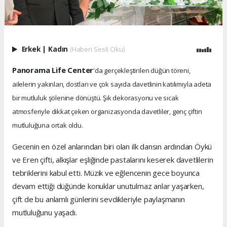
Erkek
|
Kadın
(Haberi Sesli Oku)
Panorama Life Center
'da gerçekleştirilen düğün töreni,
ailelerin yakınları, dostları ve çok sayıda davetlinin katılımıyla adeta
bir mutluluk şölenine dönüştü. Şık dekorasyonu ve sıcak
atmosferiyle dikkat çeken organizasyonda davetliler, genç çiftin
mutluluğuna ortak oldu.
Gecenin en özel anlarından biri olan ilk dansın ardından Öykü
ve Eren çifti, alkışlar eşliğinde pastalarını keserek davetlilerin
tebriklerini kabul etti. Müzik ve eğlencenin gece boyunca
devam ettiği düğünde konuklar unutulmaz anlar yaşarken,
çift de bu anlamlı günlerini sevdikleriyle paylaşmanın
mutluluğunu yaşadı.