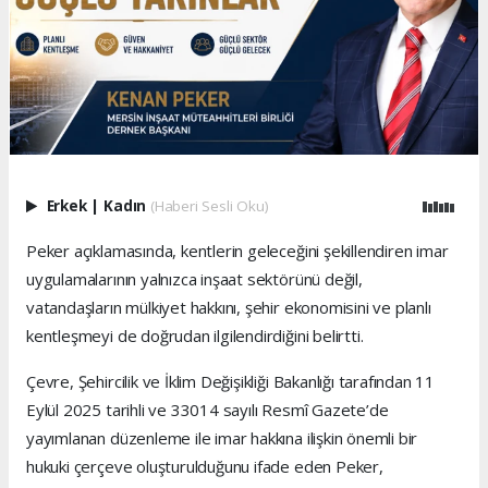
Erkek
|
Kadın
(Haberi Sesli Oku)
Peker açıklamasında, kentlerin geleceğini şekillendiren imar
uygulamalarının yalnızca inşaat sektörünü değil,
vatandaşların mülkiyet hakkını, şehir ekonomisini ve planlı
kentleşmeyi de doğrudan ilgilendirdiğini belirtti.
Çevre, Şehircilik ve İklim Değişikliği Bakanlığı tarafından 11
Eylül 2025 tarihli ve 33014 sayılı Resmî Gazete’de
yayımlanan düzenleme ile imar hakkına ilişkin önemli bir
hukuki çerçeve oluşturulduğunu ifade eden Peker,