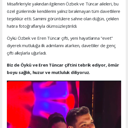
Misafirleriyle yakından ilgilenen Özbek ve Tüncar aileleri, bu
özel günlerinde kendilerini yalnız bırakmayan tüm davetlilere
teşekkür etti. Samimi görüntülere sahne olan düğün, çekilen
hatıra fotoğraflarıyla ölümsüzleştirildi.
Öykü Özbek ve Eren Tüncar çifti, yeni hayatlarına "evet"
diyerek mutluluğa ilk adımlarını atarken, davetliler de genç
çifti alkışlarla uğurladı.
Biz de Öykü ve Eren Tüncar çiftini tebrik ediyor, ömür
boyu sağlık, huzur ve mutluluk diliyoruz.