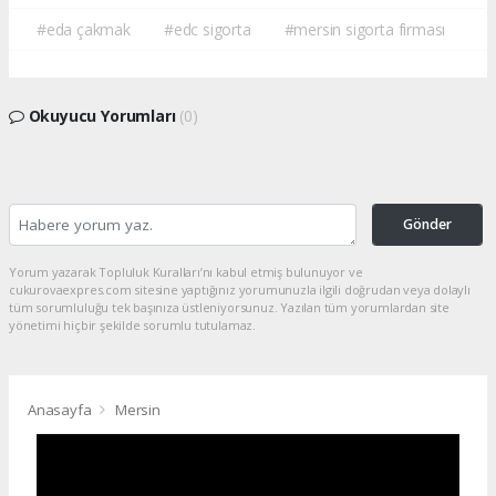
#eda çakmak
#edc sigorta
#mersin sigorta firması
Okuyucu Yorumları
(0)
Gönder
Yorum yazarak Topluluk Kuralları’nı kabul etmiş bulunuyor ve
cukurovaexpres.com sitesine yaptığınız yorumunuzla ilgili doğrudan veya dolaylı
tüm sorumluluğu tek başınıza üstleniyorsunuz. Yazılan tüm yorumlardan site
yönetimi hiçbir şekilde sorumlu tutulamaz.
Anasayfa
Mersin