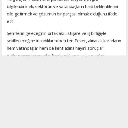
bilgilendirmek, sektörün ve vatandaşların haklı beklentilerini
dile getirmek ve çözümün bir parçası olmak olduğunu ifade
etti.
Şehirlerin geleceğinin ortak akıl, istişare ve iş birliğiyle
şekilleneceğine inandıklarını belirten Peker, alınacak kararların
hem vatandaşlar hem de kent adına hayırlı sonuçlar
doğurmasını temenni ederek açıklamasını tamamladı.
Anadolu Ajansı (AA), İhlas Haber Ajansı (İHA), Demirören
Haber Ajansı (DHA) ve diğer ajanslar tarafından eklenen
tüm haberler, sitemizin editörlerinin müdahalesi olmadan
ajans kanallarından çekilmektedir. Bu haberlerde yer alan
hukuki muhataplar haberi geçen ajanslar olup sitemizin hiç