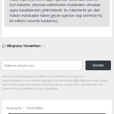
tüm haberler, sitemizin editörlerinin müdahalesi olmadan
ajans kanallarından çekilmektedir. Bu haberlerde yer alan
hukuki muhataplar haberi geçen ajanslar olup sitemizin hiç
bir editörü sorumlu tutulamaz...
Okuyucu Yorumları
(0)
Gönder
Yorum yazarak Topluluk Kuralları’nı kabul etmiş bulunuyor ve
cukurovaexpres.com sitesine yaptığınız yorumunuzla ilgili doğrudan veya dolaylı
tüm sorumluluğu tek başınıza üstleniyorsunuz. Yazılan tüm yorumlardan site
yönetimi hiçbir şekilde sorumlu tutulamaz.
Anasayfa
Özel Haber