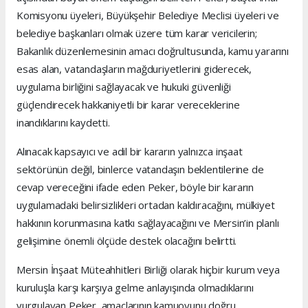
Komisyonu üyeleri, Büyükşehir Belediye Meclisi üyeleri ve
belediye başkanları olmak üzere tüm karar vericilerin;
Bakanlık düzenlemesinin amacı doğrultusunda, kamu yararını
esas alan, vatandaşların mağduriyetlerini giderecek,
uygulama birliğini sağlayacak ve hukuki güvenliği
güçlendirecek hakkaniyetli bir karar vereceklerine
inandıklarını kaydetti.
Alınacak kapsayıcı ve adil bir kararın yalnızca inşaat
sektörünün değil, binlerce vatandaşın beklentilerine de
cevap vereceğini ifade eden Peker, böyle bir kararın
uygulamadaki belirsizlikleri ortadan kaldıracağını, mülkiyet
hakkının korunmasına katkı sağlayacağını ve Mersin’in planlı
gelişimine önemli ölçüde destek olacağını belirtti.
Mersin İnşaat Müteahhitleri Birliği olarak hiçbir kurum veya
kuruluşla karşı karşıya gelme anlayışında olmadıklarını
vurgulayan Peker, amaçlarının kamuoyunu doğru