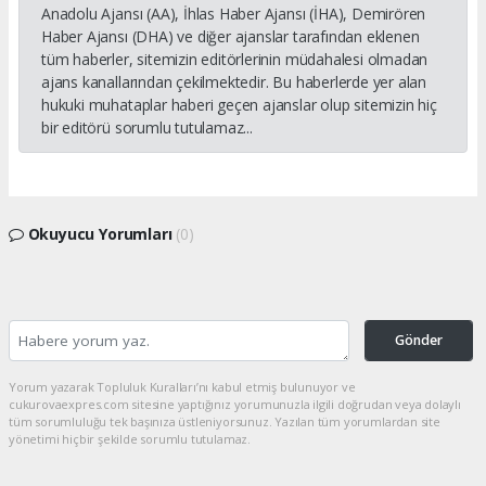
Anadolu Ajansı (AA), İhlas Haber Ajansı (İHA), Demirören
Haber Ajansı (DHA) ve diğer ajanslar tarafından eklenen
tüm haberler, sitemizin editörlerinin müdahalesi olmadan
ajans kanallarından çekilmektedir. Bu haberlerde yer alan
hukuki muhataplar haberi geçen ajanslar olup sitemizin hiç
bir editörü sorumlu tutulamaz...
Okuyucu Yorumları
(0)
Gönder
Yorum yazarak Topluluk Kuralları’nı kabul etmiş bulunuyor ve
cukurovaexpres.com sitesine yaptığınız yorumunuzla ilgili doğrudan veya dolaylı
tüm sorumluluğu tek başınıza üstleniyorsunuz. Yazılan tüm yorumlardan site
yönetimi hiçbir şekilde sorumlu tutulamaz.