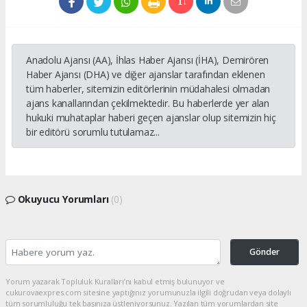
Anadolu Ajansı (AA), İhlas Haber Ajansı (İHA), Demirören
Haber Ajansı (DHA) ve diğer ajanslar tarafından eklenen
tüm haberler, sitemizin editörlerinin müdahalesi olmadan
ajans kanallarından çekilmektedir. Bu haberlerde yer alan
hukuki muhataplar haberi geçen ajanslar olup sitemizin hiç
bir editörü sorumlu tutulamaz...
Okuyucu Yorumları
(0)
Gönder
Yorum yazarak Topluluk Kuralları’nı kabul etmiş bulunuyor ve
cukurovaexpres.com sitesine yaptığınız yorumunuzla ilgili doğrudan veya dolaylı
tüm sorumluluğu tek başınıza üstleniyorsunuz. Yazılan tüm yorumlardan site