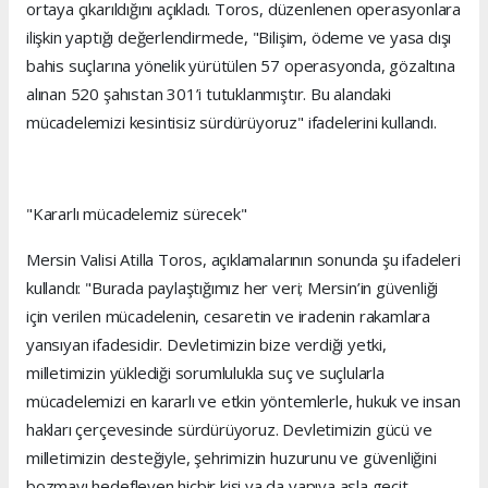
ortaya çıkarıldığını açıkladı. Toros, düzenlenen operasyonlara
ilişkin yaptığı değerlendirmede, "Bilişim, ödeme ve yasa dışı
bahis suçlarına yönelik yürütülen 57 operasyonda, gözaltına
alınan 520 şahıstan 301’i tutuklanmıştır. Bu alandaki
mücadelemizi kesintisiz sürdürüyoruz" ifadelerini kullandı.
"Kararlı mücadelemiz sürecek"
Mersin Valisi Atilla Toros, açıklamalarının sonunda şu ifadeleri
kullandı: "Burada paylaştığımız her veri; Mersin’in güvenliği
için verilen mücadelenin, cesaretin ve iradenin rakamlara
yansıyan ifadesidir. Devletimizin bize verdiği yetki,
milletimizin yüklediği sorumlulukla suç ve suçlularla
mücadelemizi en kararlı ve etkin yöntemlerle, hukuk ve insan
hakları çerçevesinde sürdürüyoruz. Devletimizin gücü ve
milletimizin desteğiyle, şehrimizin huzurunu ve güvenliğini
bozmayı hedefleyen hiçbir kişi ya da yapıya asla geçit