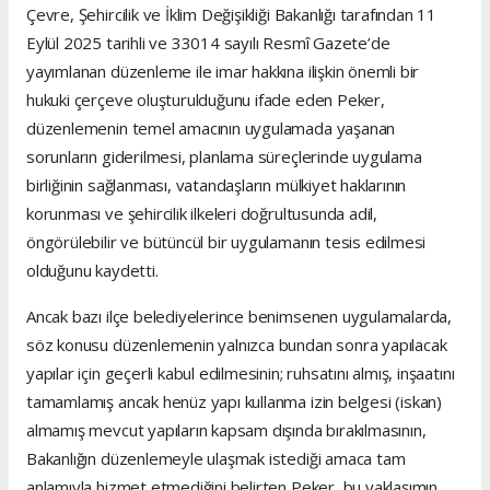
Çevre, Şehircilik ve İklim Değişikliği Bakanlığı tarafından 11
Eylül 2025 tarihli ve 33014 sayılı Resmî Gazete’de
yayımlanan düzenleme ile imar hakkına ilişkin önemli bir
hukuki çerçeve oluşturulduğunu ifade eden Peker,
düzenlemenin temel amacının uygulamada yaşanan
sorunların giderilmesi, planlama süreçlerinde uygulama
birliğinin sağlanması, vatandaşların mülkiyet haklarının
korunması ve şehircilik ilkeleri doğrultusunda adil,
öngörülebilir ve bütüncül bir uygulamanın tesis edilmesi
olduğunu kaydetti.
Ancak bazı ilçe belediyelerince benimsenen uygulamalarda,
söz konusu düzenlemenin yalnızca bundan sonra yapılacak
yapılar için geçerli kabul edilmesinin; ruhsatını almış, inşaatını
tamamlamış ancak henüz yapı kullanma izin belgesi (iskan)
almamış mevcut yapıların kapsam dışında bırakılmasının,
Bakanlığın düzenlemeyle ulaşmak istediği amaca tam
anlamıyla hizmet etmediğini belirten Peker, bu yaklaşımın