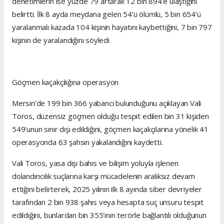
denetimlerin ise yüzde 79 artarak 12 bin 894’e ulaştığını
belirtti. İlk 8 ayda meydana gelen 54’ü ölümlü, 5 bin 654’ü
yaralanmalı kazada 104 kişinin hayatını kaybettiğini, 7 bin 797
kişinin de yaralandığını söyledi
Göçmen kaçakçılığına operasyon
Mersin’de 199 bin 366 yabancı bulunduğunu açıklayan Vali
Toros, düzensiz göçmen olduğu tespit edilen bin 31 kişiden
549’unun sınır dışı edildiğini, göçmen kaçakçılarına yönelik 41
operasyonda 63 şahsın yakalandığını kaydetti.
Vali Toros, yasa dışı bahis ve bilişim yoluyla işlenen
dolandırıcılık suçlarına karşı mücadelenin aralıksız devam
ettiğini belirterek, 2025 yılının ilk 8 ayında siber devriyeler
tarafından 2 bin 938 şahıs veya hesapta suç unsuru tespit
edildiğini, bunlardan bin 355’inin terörle bağlantılı olduğunun