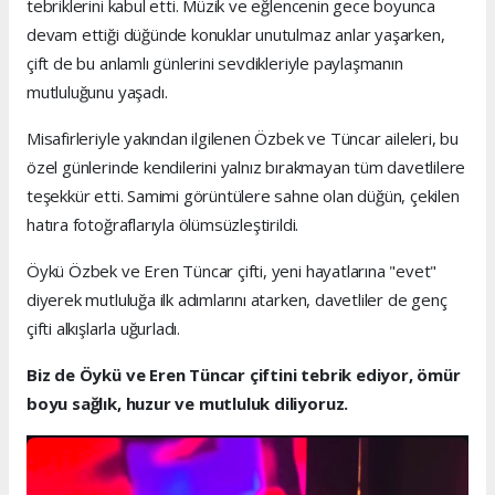
tebriklerini kabul etti. Müzik ve eğlencenin gece boyunca
devam ettiği düğünde konuklar unutulmaz anlar yaşarken,
çift de bu anlamlı günlerini sevdikleriyle paylaşmanın
mutluluğunu yaşadı.
Misafirleriyle yakından ilgilenen Özbek ve Tüncar aileleri, bu
özel günlerinde kendilerini yalnız bırakmayan tüm davetlilere
teşekkür etti. Samimi görüntülere sahne olan düğün, çekilen
hatıra fotoğraflarıyla ölümsüzleştirildi.
Öykü Özbek ve Eren Tüncar çifti, yeni hayatlarına "evet"
diyerek mutluluğa ilk adımlarını atarken, davetliler de genç
çifti alkışlarla uğurladı.
Biz de Öykü ve Eren Tüncar çiftini tebrik ediyor, ömür
boyu sağlık, huzur ve mutluluk diliyoruz.