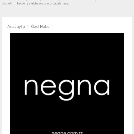
yönetimi hiçbir şekilde sorumlu tutulamaz.
Anasayfa
Özel Haber