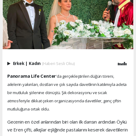
Erkek
|
Kadın
(Haberi Sesli Oku)
Panorama Life Center
'da gerçekleştirilen düğün töreni,
ailelerin yakınları, dostları ve çok sayıda davetlinin katılımıyla adeta
bir mutluluk şölenine dönüştü. Şık dekorasyonu ve sıcak
atmosferiyle dikkat çeken organizasyonda davetliler, genç çiftin
mutluluğuna ortak oldu.
Gecenin en özel anlarından biri olan ilk dansın ardından Öykü
ve Eren çifti, alkışlar eşliğinde pastalarını keserek davetlilerin