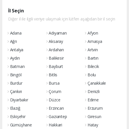
İl Seçin
Diğer il ile ilgili veriye ulaşmak için lütfen aşağıdan bir il seçin
Adana
Adıyaman
Afyon
Ağrı
Aksaray
Amasya
Antalya
Ardahan
Artvin
Aydın
Balıkesir
Bartın
Batman
Bayburt
Bilecik
Bingöl
Bitlis
Bolu
Burdur
Bursa
Çanakkale
Çankırı
Çorum
Denizli
Diyarbakır
Düzce
Edirne
Elazığ
Erzincan
Erzurum
Eskişehir
Gaziantep
Giresun
Gümüşhane
Hakkari
Hatay