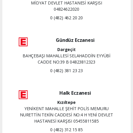
MİDYAT DEVLET HASTANESİ KARŞISI
04824622020
0 (482) 462 20 20
Gündüz Eczanesi
Dargeçit
BAHÇEBAŞI MAHALLESİ SELAHADDİN EYYÜBİ
CADDE NO:39 B 04823812323
0 (482) 381 23 23
Halk Eczanesi
Kızıltepe
YENİKENT MAHALLE ŞEHİT POLİS MEMURU
NURETTİN TEKİN CADDESİ NO:4 H YENİ DEVLET
HASTANESİ KARŞISI 05455811585
0 (482) 312 15 85