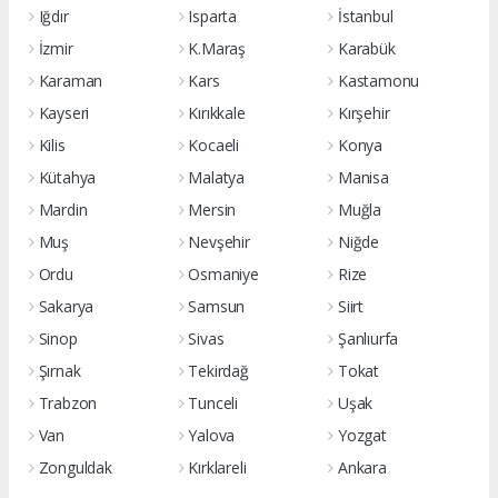
Iğdır
Isparta
İstanbul
İzmir
K.Maraş
Karabük
Karaman
Kars
Kastamonu
Kayseri
Kırıkkale
Kırşehir
Kilis
Kocaeli
Konya
Kütahya
Malatya
Manisa
Mardin
Mersin
Muğla
Muş
Nevşehir
Niğde
Ordu
Osmaniye
Rize
Sakarya
Samsun
Siirt
Sinop
Sivas
Şanlıurfa
Şırnak
Tekirdağ
Tokat
Trabzon
Tunceli
Uşak
Van
Yalova
Yozgat
Zonguldak
Kırklareli
Ankara