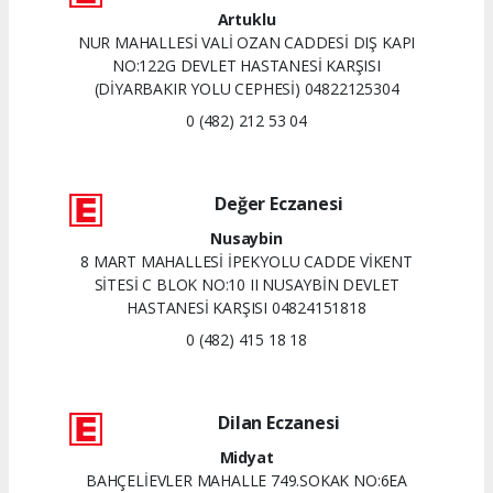
Artuklu
NUR MAHALLESİ VALİ OZAN CADDESİ DIŞ KAPI
NO:122G DEVLET HASTANESİ KARŞISI
(DİYARBAKIR YOLU CEPHESİ) 04822125304
0 (482) 212 53 04
Değer Eczanesi
Nusaybin
8 MART MAHALLESİ İPEKYOLU CADDE VİKENT
SİTESİ C BLOK NO:10 II NUSAYBİN DEVLET
HASTANESİ KARŞISI 04824151818
0 (482) 415 18 18
Dilan Eczanesi
Midyat
BAHÇELİEVLER MAHALLE 749.SOKAK NO:6EA