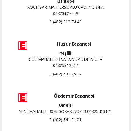
Kızıltepe
KOÇHİSAR MAH. ERSOYLU CAD. NO:84 A
04823127449
0 (482) 312 74 49
Huzur Eczanesi
Yeşilli
GÜL MAHALLESİ VATAN CADDE NO:4A
04825912517
0 (482) 591 25 17
Özdemir Eczanesi
Ömerli
YENİ MAHALLE 3086 SOKAK NO:4 3 04825413121
0 (482) 541 31 21