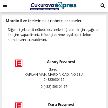
dini
islami
islami
chat
chat
sohbetler
Mardin
il ve ilçelerine ait nöbetçi eczaneler.
Diğer il ilçelere ait nöbetçi eczaneleri öğrenmek için aşağıdan
il seçimi yapabilirsiniz. Nöbetçi eczene teyidi için telefon
numaralarını arayabilirsiniz.
Aksoy Eczanesi
Savur
KAPLAN MAH. MARDİN CAD. NO:21 A
04825030197
0 (482) 503 01 97
Dara Eczanesi