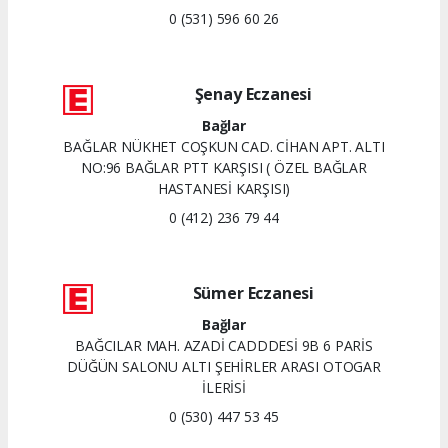
0 (531) 596 60 26
Şenay Eczanesi
Bağlar
BAĞLAR NÜKHET COŞKUN CAD. CİHAN APT. ALTI
NO:96 BAĞLAR PTT KARŞISI ( ÖZEL BAĞLAR
HASTANESİ KARŞISI)
0 (412) 236 79 44
Sümer Eczanesi
Bağlar
BAĞCILAR MAH. AZADİ CADDDESİ 9B 6 PARİS
DÜĞÜN SALONU ALTI ŞEHİRLER ARASI OTOGAR
İLERİSİ
0 (530) 447 53 45