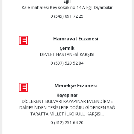
Eğil
Kale mahallesi Bey sokak no 14 A Eğil Diyarbakır
0 (545) 691 72 25
Hamravat Eczanesi
Çermik
DEVLET HASTANESİ KARŞISI
0 (537) 520 52 84
Menekşe Eczanesi
Kayapınar
DİCLEKENT BULVARI KAYAPINAR EVLENDİRME
DAİRESİNDEN TESİSLERE DOĞRU GİDERKEN SAĞ
TARAFTA MİLLET İLKOKULU KARŞISI...
0 (412) 251 64 20