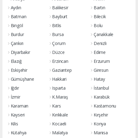
Aydın
Balıkesir
Bartın
Batman
Bayburt
Bilecik
Bingöl
Bitlis
Bolu
Burdur
Bursa
Çanakkale
Çankırı
Çorum
Denizli
Diyarbakır
Düzce
Edirne
Elazığ
Erzincan
Erzurum
Eskişehir
Gaziantep
Giresun
Gümüşhane
Hakkari
Hatay
Iğdır
Isparta
İstanbul
İzmir
K.Maraş
Karabük
Karaman
Kars
Kastamonu
Kayseri
Kırıkkale
Kırşehir
Kilis
Kocaeli
Konya
Kütahya
Malatya
Manisa