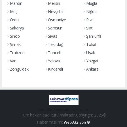
Mardin
Mersin
Muğla
Muş
Nevşehir
Niğde
Ordu
Osmaniye
Rize
Sakarya
Samsun
Siirt
Sinop
Sivas
Şanlıurfa
Şırnak
Tekirdağ
Tokat
Trabzon
Tunceli
Uşak
Van
Yalova
Yozgat
Zonguldak
Kırklareli
Ankara
haber paketi
haber scripti
haber yazılımı
Tüm hakları saklı tutulmaktadır.Copyright 2026©
Haber Yazılımı:
Web Aksiyon ®