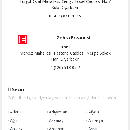
Turgut Özal Mahallesi, Cengiz Topel Caddesi No:7
Kulp Diyarbakır
0 (412) 831 20 35
Zehra Eczanesi
Hani
Merkez Mahallesi, Hastane Caddesi, Nergiz Sokak
Hani Diyarbakır
4 (126) 513 05 2
İl Seçin
Diğer il ile ilgili veriye ulaşmak için lütfen aşağıdan bir il seçin
Adana
Adıyaman
Afyon
Ağrı
Aksaray
Amasya
Antalya
Ardahan
Artvin