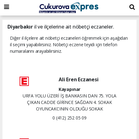
dini
islami
islami
chat
chat
sohbetler
Diyarbakır
il ve ilçelerine ait nöbetçi eczaneler.
Diğer il ilçelere ait nöbetçi eczaneleri öğrenmek için aşağıdan
il seçimi yapabilirsiniz. Nöbetçi eczene teyidi için telefon
numaralarını arayabilirsiniz.
Ali Eren Eczanesi
Kayapınar
URFA YOLU ÜZERİ İŞ BANKASIN DAN 75. YOLA
ÇIKAN CADDE GİRİNCE SAĞDAN 4. SOKAK
OYUNCAKCININ OLDUĞU SOKAK
0 (412) 252 05 09