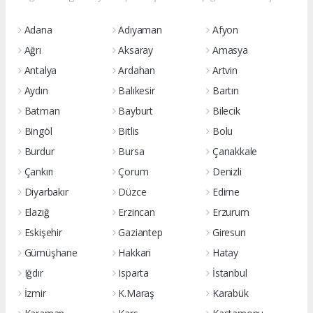
Adana
Adıyaman
Afyon
Ağrı
Aksaray
Amasya
Antalya
Ardahan
Artvin
Aydın
Balıkesir
Bartın
Batman
Bayburt
Bilecik
Bingöl
Bitlis
Bolu
Burdur
Bursa
Çanakkale
Çankırı
Çorum
Denizli
Diyarbakır
Düzce
Edirne
Elazığ
Erzincan
Erzurum
Eskişehir
Gaziantep
Giresun
Gümüşhane
Hakkari
Hatay
Iğdır
Isparta
İstanbul
İzmir
K.Maraş
Karabük