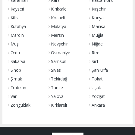
Karaman
Kars
Kastamonu
Kayseri
Kırıkkale
Kırşehir
Kilis
Kocaeli
Konya
Kütahya
Malatya
Manisa
Mardin
Mersin
Muğla
Muş
Nevşehir
Niğde
Ordu
Osmaniye
Rize
Sakarya
Samsun
Siirt
Sinop
Sivas
Şanlıurfa
Şırnak
Tekirdağ
Tokat
Trabzon
Tunceli
Uşak
Van
Yalova
Yozgat
Zonguldak
Kırklareli
Ankara