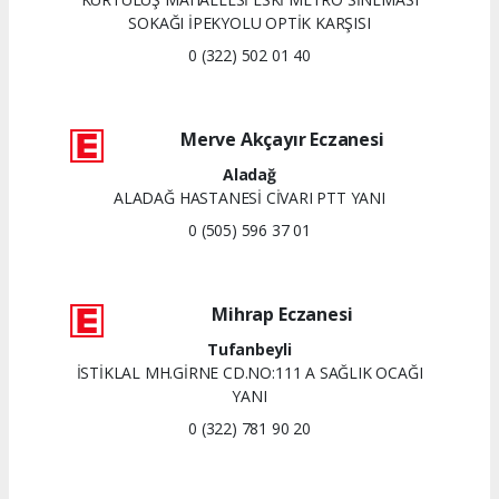
SOKAĞI İPEKYOLU OPTİK KARŞISI
0 (322) 502 01 40
Merve Akçayır Eczanesi
Aladağ
ALADAĞ HASTANESİ CİVARI PTT YANI
0 (505) 596 37 01
Mihrap Eczanesi
Tufanbeyli
İSTİKLAL MH.GİRNE CD.NO:111 A SAĞLIK OCAĞI
YANI
0 (322) 781 90 20