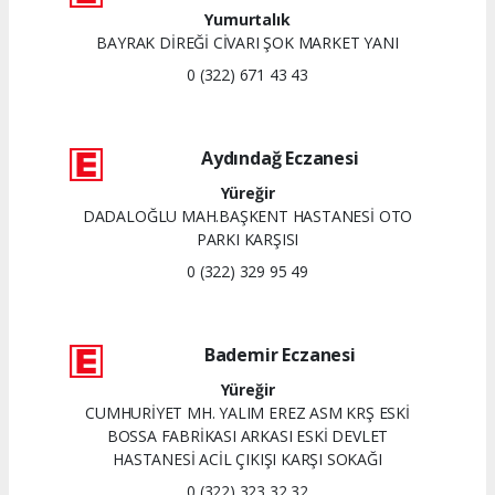
Yumurtalık
BAYRAK DİREĞİ CİVARI ŞOK MARKET YANI
0 (322) 671 43 43
Aydındağ Eczanesi
Yüreğir
DADALOĞLU MAH.BAŞKENT HASTANESİ OTO
PARKI KARŞISI
0 (322) 329 95 49
Bademir Eczanesi
Yüreğir
CUMHURİYET MH. YALIM EREZ ASM KRŞ ESKİ
BOSSA FABRİKASI ARKASI ESKİ DEVLET
HASTANESİ ACİL ÇIKIŞI KARŞI SOKAĞI
0 (322) 323 32 32