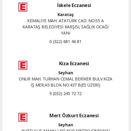
İskele Eczanesi
Karataş
KEMALİYE MAH. ATATÜRK CAD. NO:55 A
KARATAŞ BELEDİYESİ KARŞISI, SAĞLIK OCAĞI
YANI
0 (322) 681 46 81
Kiza Eczanesi
Seyhan
ONUR MAH. TURHAN CEMAL BERİKER BULV.KİZA
İŞ MER.A5 BLOK NO:437 B(E5 ÜZERİ)
9 (032) 245 72 72
Mert Özkurt Eczanesi
Seyhan
KURTULUŞ MAHALLESİ ESKİ METRO SİNEMASI