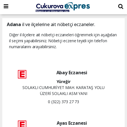
dini
islami
islami
chat
chat
sohbetler
Adana
il ve ilçelerine ait nöbetçi eczaneler.
Diğer il ilçelere ait nöbetçi eczaneleri öğrenmek için aşağıdan
il seçimi yapabilirsiniz. Nöbetçi eczene teyidi için telefon
numaralarını arayabilirsiniz.
Abay Eczanesi
Yüreğir
SOLAKLI CUMHURİYET MAH. KARATAŞ YOLU
ÜZERİ SOLAKLI ASM YANI
0 (322) 373 27 73
Ayas Eczanesi