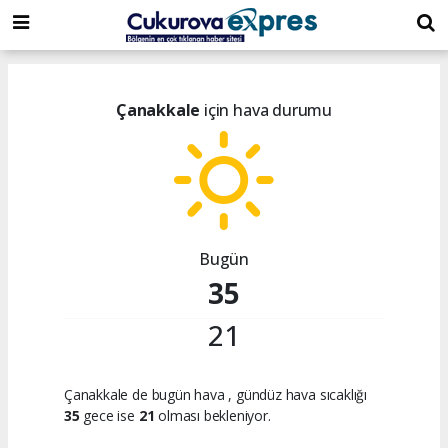
dini
islami
islami
chat
chat
sohbetler
Çanakkale
için hava durumu
Bugün
35
21
Çanakkale de bugün hava
, gündüz hava sıcaklığı
35
gece ise
21
olması bekleniyor.