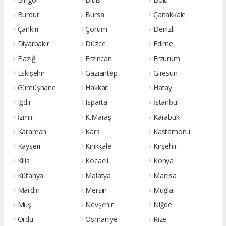
Burdur
Bursa
Çanakkale
Çankırı
Çorum
Denizli
Diyarbakır
Düzce
Edirne
Elazığ
Erzincan
Erzurum
Eskişehir
Gaziantep
Giresun
Gümüşhane
Hakkari
Hatay
Iğdır
Isparta
İstanbul
İzmir
K.Maraş
Karabük
Karaman
Kars
Kastamonu
Kayseri
Kırıkkale
Kırşehir
Kilis
Kocaeli
Konya
Kütahya
Malatya
Manisa
Mardin
Mersin
Muğla
Muş
Nevşehir
Niğde
Ordu
Osmaniye
Rize