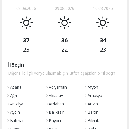
08.08.2026
09.08.2026
10.08.2026
37
36
34
23
22
23
İl Seçin
Diğer il ile ilgili veriye ulaşmak için lütfen aşağıdan bir il seçin
Adana
Adıyaman
Afyon
Ağrı
Aksaray
Amasya
Antalya
Ardahan
Artvin
Aydın
Balıkesir
Bartın
Batman
Bayburt
Bilecik
Bingöl
Bitlis
Bolu