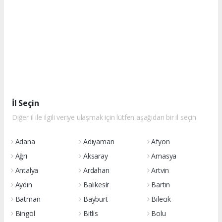
İl Seçin
Diğer il ile ilgili veriye ulaşmak için lütfen aşağıdan bir il seçin
Adana
Adıyaman
Afyon
Ağrı
Aksaray
Amasya
Antalya
Ardahan
Artvin
Aydın
Balıkesir
Bartın
Batman
Bayburt
Bilecik
Bingöl
Bitlis
Bolu