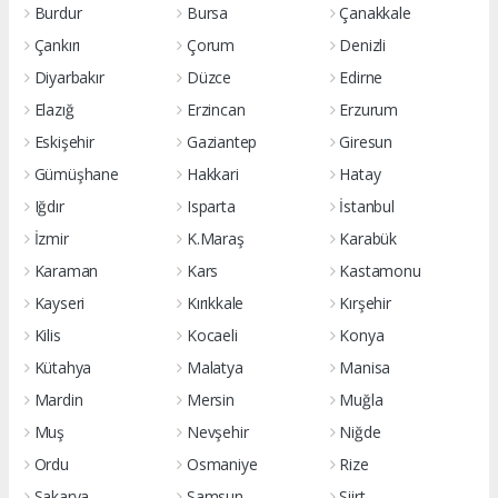
Burdur
Bursa
Çanakkale
Çankırı
Çorum
Denizli
Diyarbakır
Düzce
Edirne
Elazığ
Erzincan
Erzurum
Eskişehir
Gaziantep
Giresun
Gümüşhane
Hakkari
Hatay
Iğdır
Isparta
İstanbul
İzmir
K.Maraş
Karabük
Karaman
Kars
Kastamonu
Kayseri
Kırıkkale
Kırşehir
Kilis
Kocaeli
Konya
Kütahya
Malatya
Manisa
Mardin
Mersin
Muğla
Muş
Nevşehir
Niğde
Ordu
Osmaniye
Rize
Sakarya
Samsun
Siirt