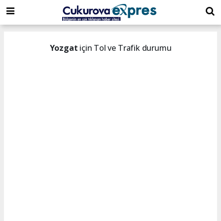
dini
islami
islami
chat
chat
sohbetler
Yozgat
için Tol ve Trafik durumu