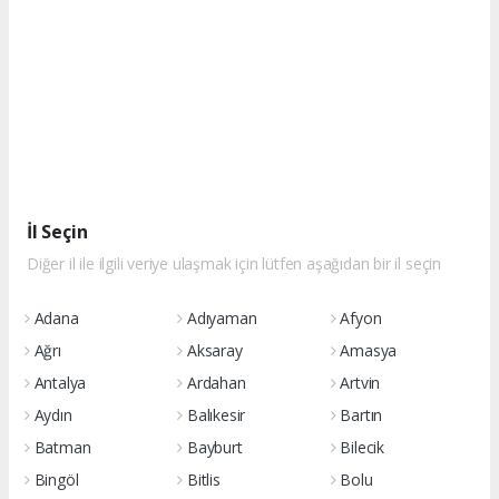
İl Seçin
Diğer il ile ilgili veriye ulaşmak için lütfen aşağıdan bir il seçin
Adana
Adıyaman
Afyon
Ağrı
Aksaray
Amasya
Antalya
Ardahan
Artvin
Aydın
Balıkesir
Bartın
Batman
Bayburt
Bilecik
Bingöl
Bitlis
Bolu