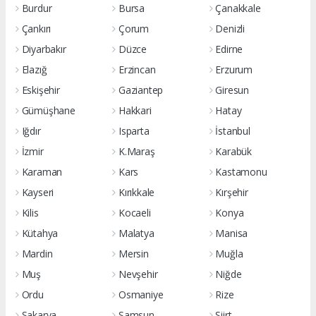
Burdur
Bursa
Çanakkale
Çankırı
Çorum
Denizli
Diyarbakır
Düzce
Edirne
Elazığ
Erzincan
Erzurum
Eskişehir
Gaziantep
Giresun
Gümüşhane
Hakkari
Hatay
Iğdır
Isparta
İstanbul
İzmir
K.Maraş
Karabük
Karaman
Kars
Kastamonu
Kayseri
Kırıkkale
Kırşehir
Kilis
Kocaeli
Konya
Kütahya
Malatya
Manisa
Mardin
Mersin
Muğla
Muş
Nevşehir
Niğde
Ordu
Osmaniye
Rize
Sakarya
Samsun
Siirt