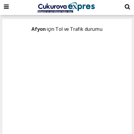
dini
islami
islami
chat
chat
sohbetler
Afyon
için Tol ve Trafik durumu