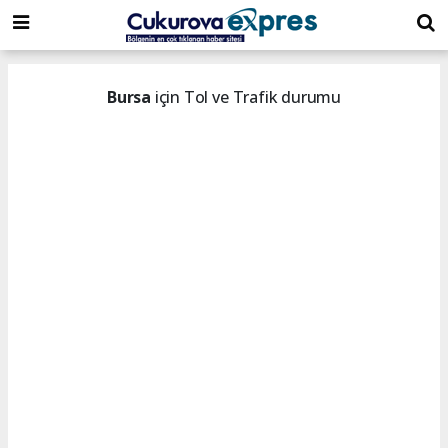
dini
islami
islami
chat
chat
sohbetler
Bursa
için Tol ve Trafik durumu