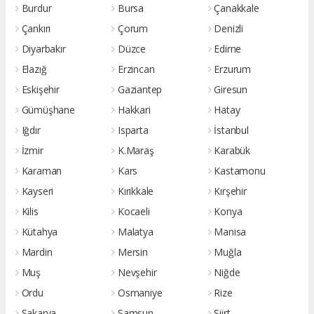
Burdur
Bursa
Çanakkale
Çankırı
Çorum
Denizli
Diyarbakır
Düzce
Edirne
Elazığ
Erzincan
Erzurum
Eskişehir
Gaziantep
Giresun
Gümüşhane
Hakkari
Hatay
Iğdır
Isparta
İstanbul
İzmir
K.Maraş
Karabük
Karaman
Kars
Kastamonu
Kayseri
Kırıkkale
Kırşehir
Kilis
Kocaeli
Konya
Kütahya
Malatya
Manisa
Mardin
Mersin
Muğla
Muş
Nevşehir
Niğde
Ordu
Osmaniye
Rize
Sakarya
Samsun
Siirt