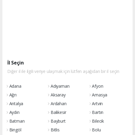
İl Seçin
Diğer il ile ilgili veriye ulaşmak için lütfen aşağıdan bir il seçin
Adana
Adıyaman
Afyon
Ağrı
Aksaray
Amasya
Antalya
Ardahan
Artvin
Aydın
Balıkesir
Bartın
Batman
Bayburt
Bilecik
Bingöl
Bitlis
Bolu