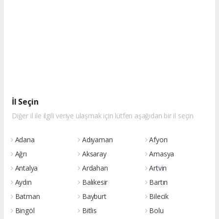
İl Seçin
Diğer il ile ilgili veriye ulaşmak için lütfen aşağıdan bir il seçin
Adana
Adıyaman
Afyon
Ağrı
Aksaray
Amasya
Antalya
Ardahan
Artvin
Aydın
Balıkesir
Bartın
Batman
Bayburt
Bilecik
Bingöl
Bitlis
Bolu