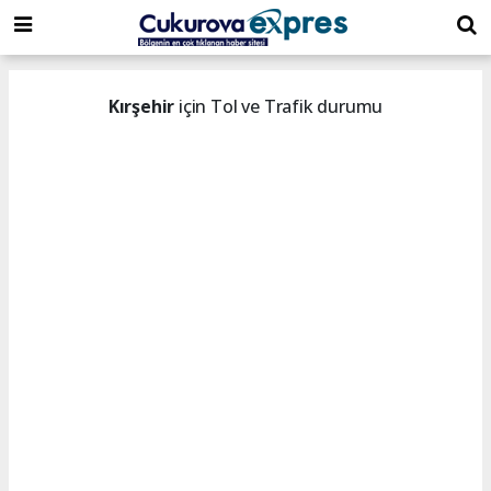
dini
islami
islami
chat
chat
sohbetler
Kırşehir
için Tol ve Trafik durumu