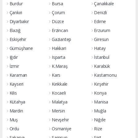
Burdur
Bursa
Çanakkale
Çankırı
Çorum
Denizli
Diyarbakır
Düzce
Edirne
Elazığ
Erzincan
Erzurum
Eskişehir
Gaziantep
Giresun
Gümüşhane
Hakkari
Hatay
Iğdır
Isparta
İstanbul
İzmir
K.Maraş
Karabük
Karaman
Kars
Kastamonu
Kayseri
Kırıkkale
Kırşehir
Kilis
Kocaeli
Konya
Kütahya
Malatya
Manisa
Mardin
Mersin
Muğla
Muş
Nevşehir
Niğde
Ordu
Osmaniye
Rize
Sakarya
Samsun
Siirt