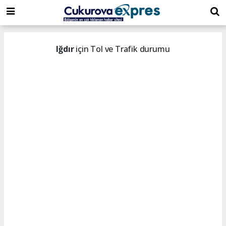
dini
islami
islami
chat
chat
sohbetler
Iğdır
için Tol ve Trafik durumu