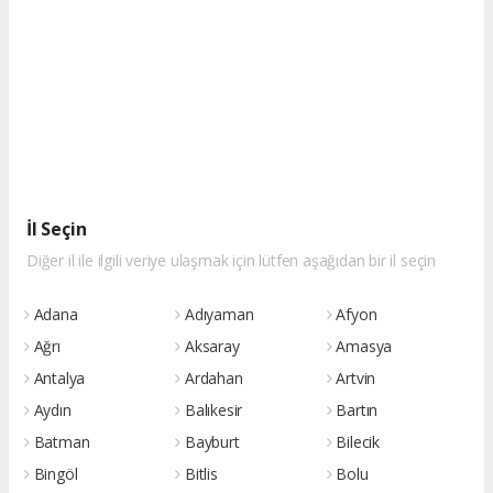
İl Seçin
Diğer il ile ilgili veriye ulaşmak için lütfen aşağıdan bir il seçin
Adana
Adıyaman
Afyon
Ağrı
Aksaray
Amasya
Antalya
Ardahan
Artvin
Aydın
Balıkesir
Bartın
Batman
Bayburt
Bilecik
Bingöl
Bitlis
Bolu