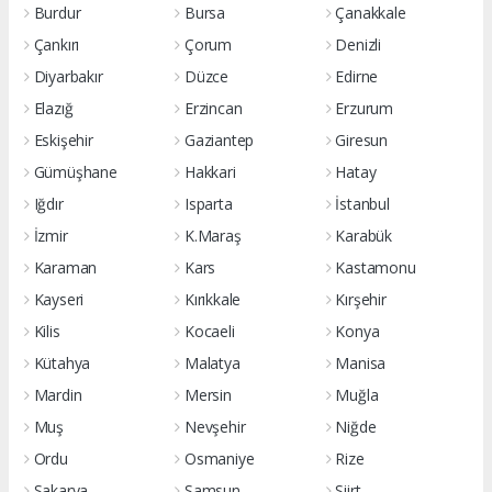
Burdur
Bursa
Çanakkale
Çankırı
Çorum
Denizli
Diyarbakır
Düzce
Edirne
Elazığ
Erzincan
Erzurum
Eskişehir
Gaziantep
Giresun
Gümüşhane
Hakkari
Hatay
Iğdır
Isparta
İstanbul
İzmir
K.Maraş
Karabük
Karaman
Kars
Kastamonu
Kayseri
Kırıkkale
Kırşehir
Kilis
Kocaeli
Konya
Kütahya
Malatya
Manisa
Mardin
Mersin
Muğla
Muş
Nevşehir
Niğde
Ordu
Osmaniye
Rize
Sakarya
Samsun
Siirt