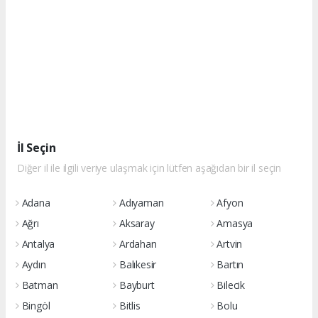
İl Seçin
Diğer il ile ilgili veriye ulaşmak için lütfen aşağıdan bir il seçin
Adana
Adıyaman
Afyon
Ağrı
Aksaray
Amasya
Antalya
Ardahan
Artvin
Aydın
Balıkesir
Bartın
Batman
Bayburt
Bilecik
Bingöl
Bitlis
Bolu