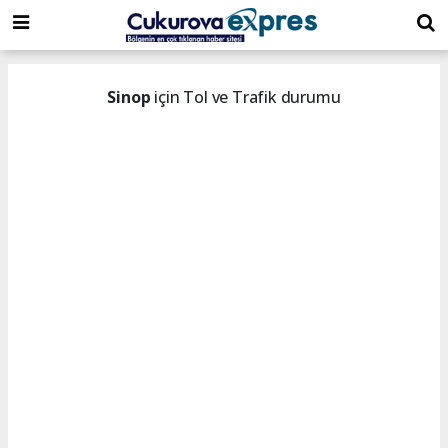
dini
islami
islami
chat
chat
sohbetler
Sinop
için Tol ve Trafik durumu