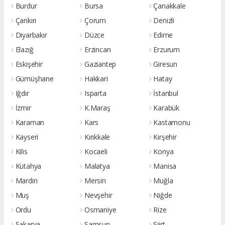
Burdur
Bursa
Çanakkale
Çankırı
Çorum
Denizli
Diyarbakır
Düzce
Edirne
Elazığ
Erzincan
Erzurum
Eskişehir
Gaziantep
Giresun
Gümüşhane
Hakkari
Hatay
Iğdır
Isparta
İstanbul
İzmir
K.Maraş
Karabük
Karaman
Kars
Kastamonu
Kayseri
Kırıkkale
Kırşehir
Kilis
Kocaeli
Konya
Kütahya
Malatya
Manisa
Mardin
Mersin
Muğla
Muş
Nevşehir
Niğde
Ordu
Osmaniye
Rize
Sakarya
Samsun
Siirt