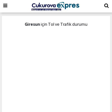
dini
islami
islami
chat
chat
sohbetler
Giresun
için Tol ve Trafik durumu