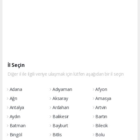
İl Seçin
Diğer il ile ilgili veriye ulaşmak için lütfen aşağıdan bir il seçin
Adana
Adıyaman
Afyon
Ağrı
Aksaray
Amasya
Antalya
Ardahan
Artvin
Aydın
Balıkesir
Bartın
Batman
Bayburt
Bilecik
Bingöl
Bitlis
Bolu