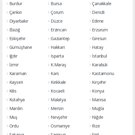
Burdur
Bursa
Çanakkale
Çankırı
Çorum
Denizli
Diyarbakır
Düzce
Edirne
Elazığ
Erzincan
Erzurum
Eskişehir
Gaziantep
Giresun
Gümüşhane
Hakkari
Hatay
Iğdır
Isparta
İstanbul
İzmir
K.Maraş
Karabük
Karaman
Kars
Kastamonu
Kayseri
Kırıkkale
Kırşehir
Kilis
Kocaeli
Konya
Kütahya
Malatya
Manisa
Mardin
Mersin
Muğla
Muş
Nevşehir
Niğde
Ordu
Osmaniye
Rize
Sakarya
Samsun
Siirt