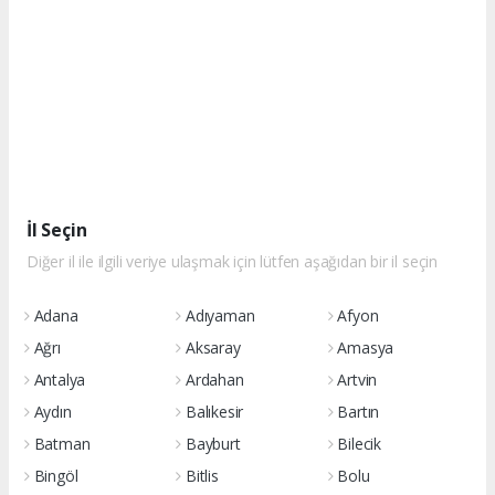
İl Seçin
Diğer il ile ilgili veriye ulaşmak için lütfen aşağıdan bir il seçin
Adana
Adıyaman
Afyon
Ağrı
Aksaray
Amasya
Antalya
Ardahan
Artvin
Aydın
Balıkesir
Bartın
Batman
Bayburt
Bilecik
Bingöl
Bitlis
Bolu