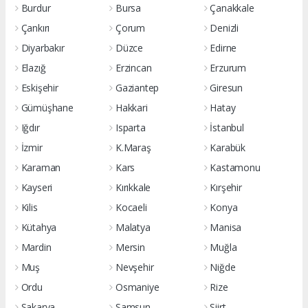
Burdur
Bursa
Çanakkale
Çankırı
Çorum
Denizli
Diyarbakır
Düzce
Edirne
Elazığ
Erzincan
Erzurum
Eskişehir
Gaziantep
Giresun
Gümüşhane
Hakkari
Hatay
Iğdır
Isparta
İstanbul
İzmir
K.Maraş
Karabük
Karaman
Kars
Kastamonu
Kayseri
Kırıkkale
Kırşehir
Kilis
Kocaeli
Konya
Kütahya
Malatya
Manisa
Mardin
Mersin
Muğla
Muş
Nevşehir
Niğde
Ordu
Osmaniye
Rize
Sakarya
Samsun
Siirt