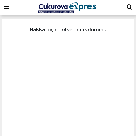
dini
islami
islami
chat
chat
sohbetler
Hakkari
için Tol ve Trafik durumu