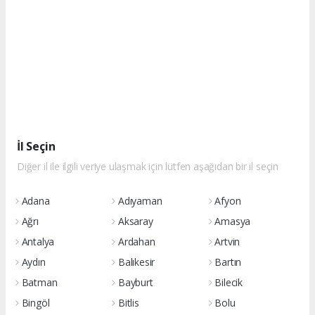
İl Seçin
Diğer il ile ilgili veriye ulaşmak için lütfen aşağıdan bir il seçin
Adana
Adıyaman
Afyon
Ağrı
Aksaray
Amasya
Antalya
Ardahan
Artvin
Aydın
Balıkesir
Bartın
Batman
Bayburt
Bilecik
Bingöl
Bitlis
Bolu