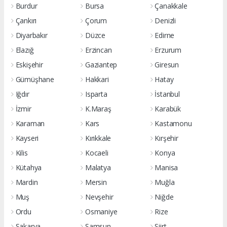
Burdur
Bursa
Çanakkale
Çankırı
Çorum
Denizli
Diyarbakır
Düzce
Edirne
Elazığ
Erzincan
Erzurum
Eskişehir
Gaziantep
Giresun
Gümüşhane
Hakkari
Hatay
Iğdır
Isparta
İstanbul
İzmir
K.Maraş
Karabük
Karaman
Kars
Kastamonu
Kayseri
Kırıkkale
Kırşehir
Kilis
Kocaeli
Konya
Kütahya
Malatya
Manisa
Mardin
Mersin
Muğla
Muş
Nevşehir
Niğde
Ordu
Osmaniye
Rize
Sakarya
Samsun
Siirt