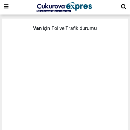
dini
islami
islami
chat
chat
sohbetler
Van
için Tol ve Trafik durumu