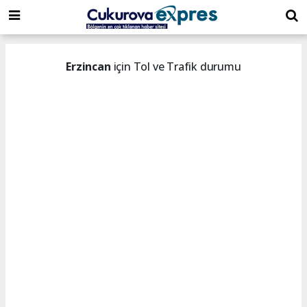
dini
islami
islami
chat
chat
sohbetler
Erzincan
için Tol ve Trafik durumu