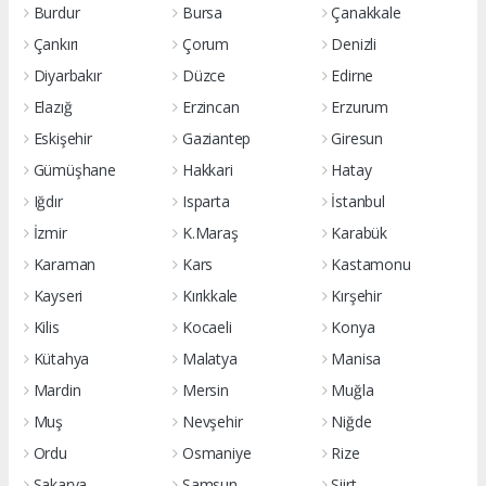
Burdur
Bursa
Çanakkale
Çankırı
Çorum
Denizli
Diyarbakır
Düzce
Edirne
Elazığ
Erzincan
Erzurum
Eskişehir
Gaziantep
Giresun
Gümüşhane
Hakkari
Hatay
Iğdır
Isparta
İstanbul
İzmir
K.Maraş
Karabük
Karaman
Kars
Kastamonu
Kayseri
Kırıkkale
Kırşehir
Kilis
Kocaeli
Konya
Kütahya
Malatya
Manisa
Mardin
Mersin
Muğla
Muş
Nevşehir
Niğde
Ordu
Osmaniye
Rize
Sakarya
Samsun
Siirt