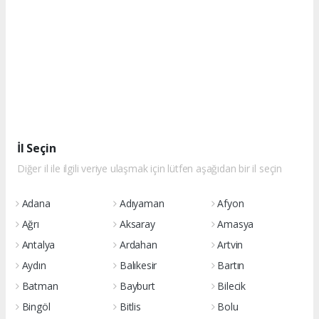
İl Seçin
Diğer il ile ilgili veriye ulaşmak için lütfen aşağıdan bir il seçin
Adana
Adıyaman
Afyon
Ağrı
Aksaray
Amasya
Antalya
Ardahan
Artvin
Aydın
Balıkesir
Bartın
Batman
Bayburt
Bilecik
Bingöl
Bitlis
Bolu