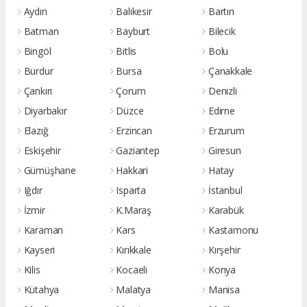
Aydın
Balıkesir
Bartın
Batman
Bayburt
Bilecik
Bingöl
Bitlis
Bolu
Burdur
Bursa
Çanakkale
Çankırı
Çorum
Denizli
Diyarbakır
Düzce
Edirne
Elazığ
Erzincan
Erzurum
Eskişehir
Gaziantep
Giresun
Gümüşhane
Hakkari
Hatay
Iğdır
Isparta
İstanbul
İzmir
K.Maraş
Karabük
Karaman
Kars
Kastamonu
Kayseri
Kırıkkale
Kırşehir
Kilis
Kocaeli
Konya
Kütahya
Malatya
Manisa