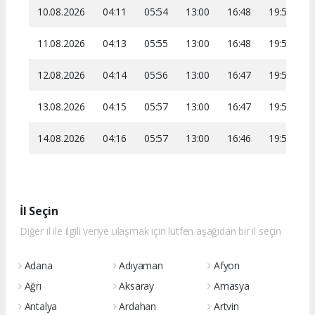
10.08.2026
04:11
05:54
13:00
16:48
19:56
2
11.08.2026
04:13
05:55
13:00
16:48
19:55
2
12.08.2026
04:14
05:56
13:00
16:47
19:54
2
13.08.2026
04:15
05:57
13:00
16:47
19:53
2
14.08.2026
04:16
05:57
13:00
16:46
19:52
2
İl Seçin
Diğer il ile ilgili veriye ulaşmak için lütfen aşağıdan bir il seçin
Adana
Adıyaman
Afyon
Ağrı
Aksaray
Amasya
Antalya
Ardahan
Artvin