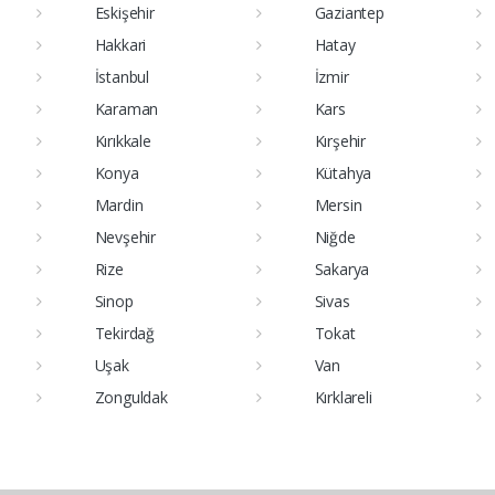
Eskişehir
Gaziantep
Hakkari
Hatay
İstanbul
İzmir
Karaman
Kars
Kırıkkale
Kırşehir
Konya
Kütahya
Mardin
Mersin
Nevşehir
Niğde
Rize
Sakarya
Sinop
Sivas
Tekirdağ
Tokat
Uşak
Van
Zonguldak
Kırklareli