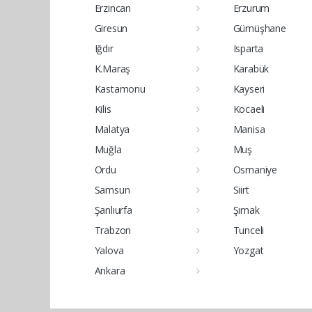
Erzincan
Erzurum
Giresun
Gümüşhane
Iğdır
Isparta
K.Maraş
Karabük
Kastamonu
Kayseri
Kilis
Kocaeli
Malatya
Manisa
Muğla
Muş
Ordu
Osmaniye
Samsun
Siirt
Şanlıurfa
Şırnak
Trabzon
Tunceli
Yalova
Yozgat
Ankara