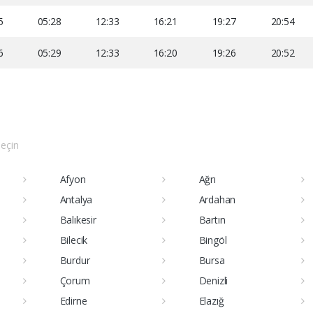
5
05:28
12:33
16:21
19:27
20:54
6
05:29
12:33
16:20
19:26
20:52
seçin
Afyon
Ağrı
Antalya
Ardahan
Balıkesir
Bartın
Bilecik
Bingöl
Burdur
Bursa
Çorum
Denizli
Edirne
Elazığ