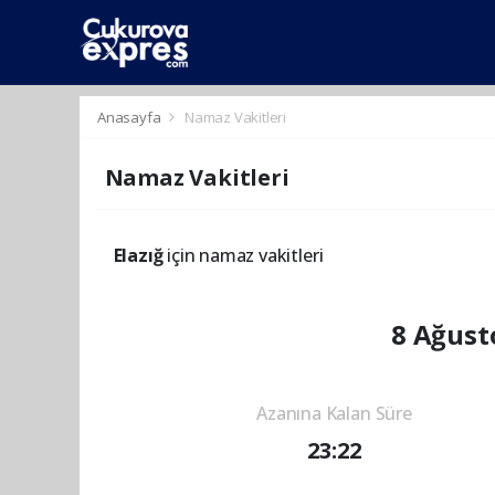
dini
islami
islami
chat
chat
sohbetler
Anasayfa
Namaz Vakitleri
Namaz Vakitleri
Elazığ
için namaz vakitleri
8 Ağust
Azanına Kalan Süre
23:22