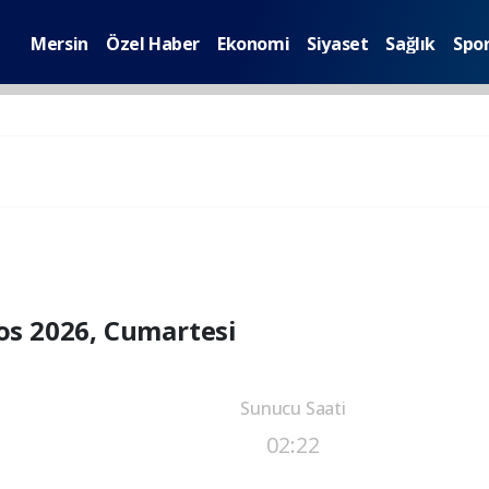
Mersin
Özel Haber
Ekonomi
Siyaset
Sağlık
Spo
os 2026, Cumartesi
Sunucu Saati
02:22