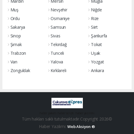
Mardin
Mersin
Muğla
Muş
Nevşehir
Niğde
Ordu
Osmaniye
Rize
Sakarya
Samsun
Siirt
Sinop
Sivas
Şanlıurfa
Şırnak
Tekirdağ
Tokat
Trabzon
Tunceli
Uşak
Van
Yalova
Yozgat
Zonguldak
Kırklareli
Ankara
haber paketi
haber scripti
haber yazılımı
Tüm hakları saklı tutulmaktadır.Copyright 2026©
Haber Yazılımı:
Web Aksiyon ®