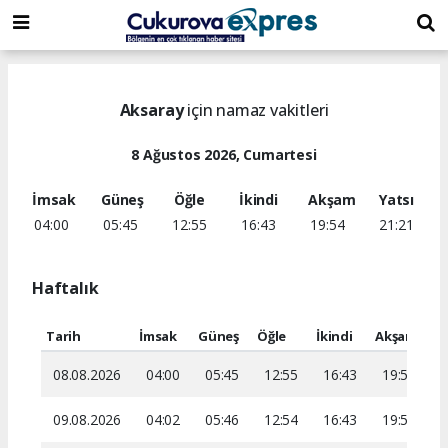
dini
islami
islami
chat
chat
sohbetler
Aksaray
için namaz vakitleri
8 Ağustos 2026, Cumartesi
İmsak
Güneş
Öğle
İkindi
Akşam
Yatsı
04:00
05:45
12:55
16:43
19:54
21:21
Haftalık
Tarih
İmsak
Güneş
Öğle
İkindi
Akşam
Ya
08.08.2026
04:00
05:45
12:55
16:43
19:54
2
09.08.2026
04:02
05:46
12:54
16:43
19:52
2