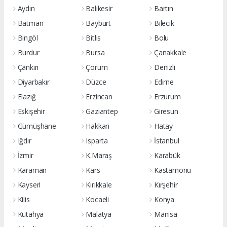
Aydın
Balıkesir
Bartın
Batman
Bayburt
Bilecik
Bingöl
Bitlis
Bolu
Burdur
Bursa
Çanakkale
Çankırı
Çorum
Denizli
Diyarbakır
Düzce
Edirne
Elazığ
Erzincan
Erzurum
Eskişehir
Gaziantep
Giresun
Gümüşhane
Hakkari
Hatay
Iğdır
Isparta
İstanbul
İzmir
K.Maraş
Karabük
Karaman
Kars
Kastamonu
Kayseri
Kırıkkale
Kırşehir
Kilis
Kocaeli
Konya
Kütahya
Malatya
Manisa