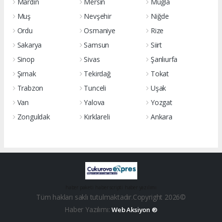
Mardin
Mersin
Muğla
Muş
Nevşehir
Niğde
Ordu
Osmaniye
Rize
Sakarya
Samsun
Siirt
Sinop
Sivas
Şanlıurfa
Şırnak
Tekirdağ
Tokat
Trabzon
Tunceli
Uşak
Van
Yalova
Yozgat
Zonguldak
Kırklareli
Ankara
haber paketi
haber scripti
haber yazılımı
Tüm hakları saklı tutulmaktadır.Copyright 2026©
Haber Yazılımı:
Web Aksiyon ®