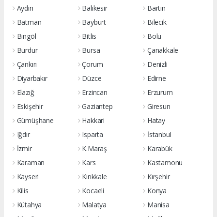
Aydın
Balıkesir
Bartın
Batman
Bayburt
Bilecik
Bingöl
Bitlis
Bolu
Burdur
Bursa
Çanakkale
Çankırı
Çorum
Denizli
Diyarbakır
Düzce
Edirne
Elazığ
Erzincan
Erzurum
Eskişehir
Gaziantep
Giresun
Gümüşhane
Hakkari
Hatay
Iğdır
Isparta
İstanbul
İzmir
K.Maraş
Karabük
Karaman
Kars
Kastamonu
Kayseri
Kırıkkale
Kırşehir
Kilis
Kocaeli
Konya
Kütahya
Malatya
Manisa