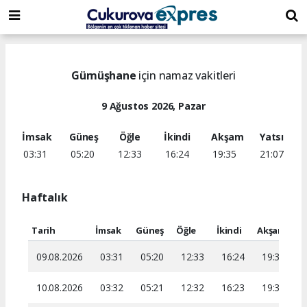
dini
islami
islami
chat
chat
sohbetler
Gümüşhane
için namaz vakitleri
9 Ağustos 2026, Pazar
İmsak
Güneş
Öğle
İkindi
Akşam
Yatsı
03:31
05:20
12:33
16:24
19:35
21:07
Haftalık
Tarih
İmsak
Güneş
Öğle
İkindi
Akşam
Ya
09.08.2026
03:31
05:20
12:33
16:24
19:35
2
10.08.2026
03:32
05:21
12:32
16:23
19:34
2